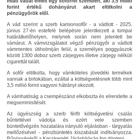
miatt vádat emelt egy sofőrrel szemben, aki 3,5 millió
forint értékű dohányárut akart eltitkolni a
pénzügyőrök elől.
A vád szerint a szerb kamionsofőr - a vádlott - 2025.
június 27-én estefelé belépésre jelentkezett a tompai
határátkelőhelyen, melynek során nem jelentett be
vámárut. A vámvizsgálatot végző pénzügyőr a vádlott
vámmentes útiholmiján felül, a személyes poggyászok
között 1300 doboz szerb zárjegyes illetve zárjegy nélküli
cigarettát talált.
A sofőr eltitkolta, hogy vámköteles jövedéki termékek
vannak a birtokában, ezáltal a költségvetésnek több mint
3,5 millió forint vagyoni hátrányt okozott.
A vámhatóság a csempészárut elkobozta és elrendelte a
megsemmisítését.
Az ügyészség a szerb férfit költségvetési csalás
bűntettével vádolja és ezért vele szemben
büntetővégzés hozatalára irányuló eljárásban - tárgyalás
mellőzésével - pénzbüntetés kiszabását indítványozza.
Bűnösségéről a Kecskeméti Járásbíróság fog dönteni.