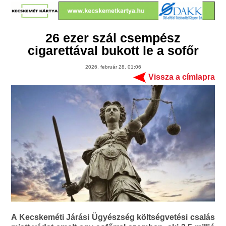
26 ezer szál csempész
cigarettával bukott le a sofőr
2026. február 28. 01:06
Vissza a címlapra
A Kecskeméti Járási Ügyészség költségvetési csalás