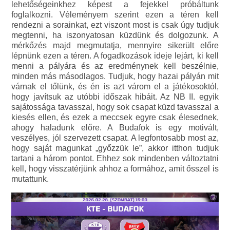
lehetőségeinkhez képest a fejekkel próbáltunk
foglalkozni. Véleményem szerint ezen a téren kell
rendezni a sorainkat, ezt viszont most is csak úgy tudjuk
megtenni, ha iszonyatosan küzdünk és dolgozunk. A
mérkőzés majd megmutatja, mennyire sikerült előre
lépnünk ezen a téren. A fogadkozások ideje lejárt, ki kell
menni a pályára és az eredménynek kell beszélnie,
minden más másodlagos. Tudjuk, hogy hazai pályán mit
várnak el tőlünk, és én is azt várom el a játékosoktól,
hogy javítsuk az utóbbi időszak hibáit. Az NB II. egyik
sajátossága tavasszal, hogy sok csapat küzd tavasszal a
kiesés ellen, és ezek a meccsek egyre csak élesednek,
ahogy haladunk előre. A Budafok is egy motivált,
veszélyes, jól szervezett csapat. A legfontosabb most az,
hogy saját magunkat „győzzük le”, akkor itthon tudjuk
tartani a három pontot. Ehhez sok mindenben változtatni
kell, hogy visszatérjünk ahhoz a formához, amit ősszel is
mutattunk.