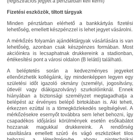
(regisztrációs jegyet a pénztárban kell kérni)
Fizetési eszközök, tiltott tárgyak
Minden pénztárban elérhető a bankkártyás fizetési
lehetőség, emellett készpénzzel is lehet jegyet vásárolni.
A mérkőzés folyamán ajándéktárgyak vásárlására is van
lehetőség, azonban csak készpénzes formában. Most
akcióinkra is lecsaphatnak drukkereink a stadionban,
értékesítési pont a városi oldalon (B lelátó) található.
A beléptetés során a kedvezményes jegyeket
ellenőrizhetik kollégáink, így mindenképpen legyen egy
születési időt igazoló okmány (személyi, jogosítvány,
útlevél vagy diákigazolvány) szurkolóinknál. Ennek
hiányában a biztonsági személyzet megtagadhatja a
belépést az érvényes belépő birtokában is. Aki teheti,
érkezzen ezúttal is a tömegközlekedés segítségével. A
mérkőzésekre esernyőt továbbra sem lehet behozni, így
csapadékos időjárási körülmények esetén esőkabátot
hozzanak magukkal drukkereink. A rendőrség
utasítására emellett szúró és vágó eszközöket tilos
behozni a létesítménybe, ahogy pirotechnikai