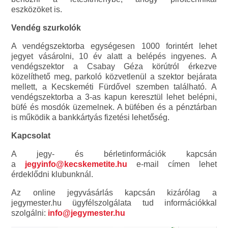
eszközöket is.
Vendég szurkolók
A vendégszektorba egységesen 1000 forintért lehet
jegyet vásárolni, 10 év alatt a belépés ingyenes. A
vendégszektor a Csabay Géza körútról érkezve
közelíthető meg, parkoló közvetlenül a szektor bejárata
mellett, a Kecskeméti Fürdővel szemben található. A
vendégszektorba a 3-as kapun keresztül lehet belépni,
büfé és mosdók üzemelnek. A büfében és a pénztárban
is működik a bankkártyás fizetési lehetőség.
Kapcsolat
A jegy- és bérletinformációk kapcsán
a
jegyinfo@kecskemetite.hu
e-mail címen lehet
érdeklődni klubunknál.
Az online jegyvásárlás kapcsán kizárólag a
jegymester.hu ügyfélszolgálata tud információkkal
szolgálni:
info@jegymester.hu