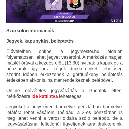
Szurkolói információk
Jegyek, kapunyitás, beléptetés
Elővételben online, a jegymester.hu oldalon
folyamatosan lehet jegyet vásárolni. A mérkőzés napján
másfél órával a kezdés előtt (13:30) nyitnak a kapuk és a
pénztárak, így arra kérjük drukkereinket, lehetőség
szerint időben érkezzenek a gördülékeny beléptetés
érdekében akkor is, ha már rendelkeznek belépővel.
Online elővételes jegyvásárlás a Budafok elleni
mérkőzésre
ide kattintva
lehetséges!
Jegyeket a helyszínen bármelyik pénztárban bármelyik
lelátóra lehet vásárolni (például a 2-es pénztárban is
meg lehet venni a városi oldalra szóló belépőt), de a
jegyvásárlásnál feltétlenül figyeljenek arra drukkereink,