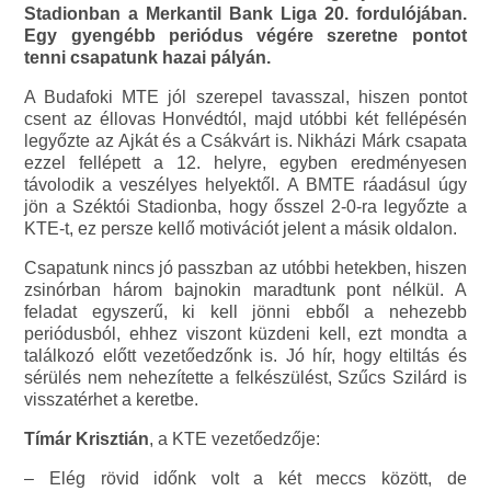
Stadionban a Merkantil Bank Liga 20. fordulójában.
Egy gyengébb periódus végére szeretne pontot
tenni csapatunk hazai pályán.
A Budafoki MTE jól szerepel tavasszal, hiszen pontot
csent az éllovas Honvédtól, majd utóbbi két fellépésén
legyőzte az Ajkát és a Csákvárt is. Nikházi Márk csapata
ezzel fellépett a 12. helyre, egyben eredményesen
távolodik a veszélyes helyektől. A BMTE ráadásul úgy
jön a Széktói Stadionba, hogy ősszel 2-0-ra legyőzte a
KTE-t, ez persze kellő motivációt jelent a másik oldalon.
Csapatunk nincs jó passzban az utóbbi hetekben, hiszen
zsinórban három bajnokin maradtunk pont nélkül. A
feladat egyszerű, ki kell jönni ebből a nehezebb
periódusból, ehhez viszont küzdeni kell, ezt mondta a
találkozó előtt vezetőedzőnk is. Jó hír, hogy eltiltás és
sérülés nem nehezítette a felkészülést, Szűcs Szilárd is
visszatérhet a keretbe.
Tímár Krisztián
, a KTE vezetőedzője:
– Elég rövid időnk volt a két meccs között, de