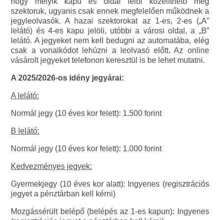
hogy melyik kapu és oldal felől közelíthető meg
szektoruk, ugyanis csak ennek megfelelően működnek a
jegyleolvasók. A hazai szektorokat az 1-es, 2-es („A”
lelátó) és 4-es kapu jelöli, utóbbi a városi oldal, a „B”
lelátó. A jegyeket nem kell bedugni az automatába, elég
csak a vonalkódot lehúzni a leolvasó előtt. Az online
vásárolt jegyeket telefonon keresztül is be lehet mutatni.
A 2025/2026-os idény jegyárai:
A lelátó:
Normál jegy (10 éves kor felett): 1.500 forint
B lelátó:
Normál jegy (10 éves kor felett): 1.000 forint
Kedvezményes jegyek:
Gyermekjegy (10 éves kor alatt): Ingyenes (regisztrációs
jegyet a pénztárban kell kérni)
Mozgássérült belépő (belépés az 1-es kapun): Ingyenes