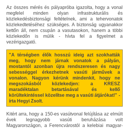
Az összes mérés és pályapróba igazolta, hogy a vonal
megfelel minden olyan infrastrukturális és
közlekedésbiztonsági feltételnek, ami a tehervonatok
közlekedtetéséhez szükséges. A biztonság ugyanakkor
kettőn áll, nem csupán a vasutasokon, hanem a többi
közlekedőn is múlik - hívta fel a figyelmet a
vezérigazgató.
"A térségben élők hosszú ideig azt szokhatták
meg, hogy nem járnak vonatok a pályán,
mostantól azonban újra rendszeresen és nagy
sebességgel érkezhetnek vasúti járművek a
vonalon. Nagyon kérünk mindenkit, hogy ne
megszokásból közlekedjen: a KRESZ
maradéktalan betartásával és kellő
körültekintéssel közelítse meg a vasúti átjárókat!" -
írta Hegyi Zsolt.
Kitért arra, hogy a 150-es vasútvonal felújítása az elmúlt
évek legnagyobb vasúti beruházása volt
Magyarországon, a Ferencvárostól a kelebiai magyar-