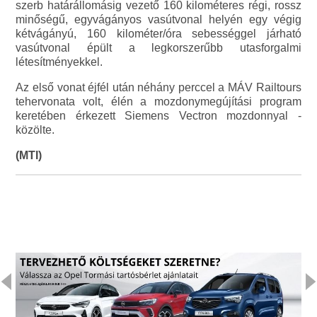
szerb határállomásig vezető 160 kilométeres régi, rossz
minőségű, egyvágányos vasútvonal helyén egy végig
kétvágányú, 160 kilométer/óra sebességgel járható
vasútvonal épült a legkorszerűbb utasforgalmi
létesítményekkel.
Az első vonat éjfél után néhány perccel a MÁV Railtours
tehervonata volt, élén a mozdonymegújítási program
keretében érkezett Siemens Vectron mozdonnyal -
közölte.
(MTI)