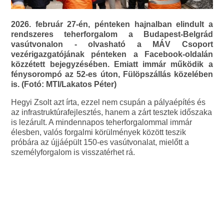
2026. február 27-én, pénteken hajnalban elindult a
rendszeres teherforgalom a Budapest-Belgrád
vasútvonalon - olvasható a MÁV Csoport
vezérigazgatójának pénteken a Facebook-oldalán
közzétett bejegyzésében. Emiatt immár működik a
fénysorompó az 52-es úton, Fülöpszállás közelében
is. (Fotó: MTI/Lakatos Péter)
Hegyi Zsolt azt írta, ezzel nem csupán a pályaépítés és
az infrastruktúrafejlesztés, hanem a zárt tesztek időszaka
is lezárult. A mindennapos teherforgalommal immár
élesben, valós forgalmi körülmények között teszik
próbára az újjáépült 150-es vasútvonalat, mielőtt a
személyforgalom is visszatérhet rá.