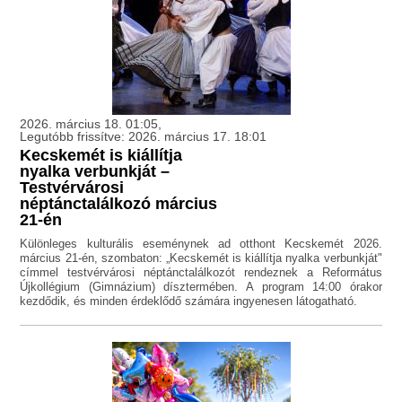
2026. március 18. 01:05,
Legutóbb frissítve: 2026. március 17. 18:01
Kecskemét is kiállítja
nyalka verbunkját –
Testvérvárosi
néptánctalálkozó március
21-én
Különleges kulturális eseménynek ad otthont Kecskemét 2026.
március 21-én, szombaton: „Kecskemét is kiállítja nyalka verbunkját"
címmel testvérvárosi néptánctalálkozót rendeznek a Református
Újkollégium (Gimnázium) dísztermében. A program 14:00 órakor
kezdődik, és minden érdeklődő számára ingyenesen látogatható.