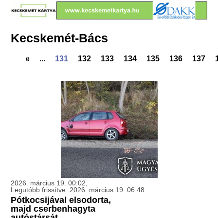
Kecskemét-Bács
«
...
131
132
133
134
135
136
137
2026. március 19. 00:02,
Legutóbb frissítve: 2026. március 19. 06:48
Pótkocsijával elsodorta,
majd cserbenhagyta
autóstársát