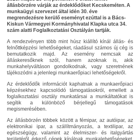
állásbörzére várják az érdeklődőket Kecskeméten. A
munkaügyi szervezet által idén 30. éve
megrendezésre kerülő eseményt ezúttal is a Bács-
Kiskun Vármegyei Kormányhivatal Klapka utca 34.
szám alatti Foglalkoztatási Osztályán tartják.
A rendezvényen több mint húsz kiállító kínál állás- és
felnőttképzési lehetőségeket, ráadásul számos új cég is
bemutatkozik majd. Az esemény nemcsak az
álláskeresőknek szól, hanem azoknak is, akik
munkahelyváltáson gondolkodnak, vagy szeretnének
tájékozódni a jelenlegi munkaerőpiaci lehetőségekről.
Az érdeklődők információt kaphatnak a munkaerőpiaci
képzésekhez kapcsolódó támogatásokról, emellett a
foglalkoztatási osztály munkatársai a munkáltatókat is
segítik a különböző bérjellegű támogatások
megismerésében.
Az állásbörzén többek között a fémipar, az autóipar, az
elektronikai ipar, a szállítmányozás, a textilipar, az
egészségügy, valamint az élelmiszer- és italgyártás
területéről érkező cégek kínálnak munkalehetőségeket.