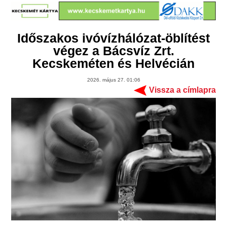
Időszakos ivóvízhálózat-öblítést
végez a Bácsvíz Zrt.
Kecskeméten és Helvécián
2026. május 27. 01:06
Vissza a címlapra