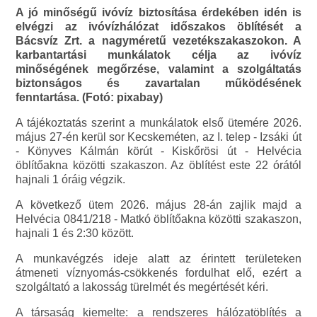
A jó minőségű ivóvíz biztosítása érdekében idén is
elvégzi az ivóvízhálózat időszakos öblítését a
Bácsvíz Zrt. a nagyméretű vezetékszakaszokon. A
karbantartási munkálatok célja az ivóvíz
minőségének megőrzése, valamint a szolgáltatás
biztonságos és zavartalan működésének
fenntartása. (Fotó: pixabay)
A tájékoztatás szerint a munkálatok első ütemére 2026.
május 27-én kerül sor Kecskeméten, az I. telep - Izsáki út
- Könyves Kálmán körút - Kiskőrösi út - Helvécia
öblítőakna közötti szakaszon. Az öblítést este 22 órától
hajnali 1 óráig végzik.
A következő ütem 2026. május 28-án zajlik majd a
Helvécia 0841/218 - Matkó öblítőakna közötti szakaszon,
hajnali 1 és 2:30 között.
A munkavégzés ideje alatt az érintett területeken
átmeneti víznyomás-csökkenés fordulhat elő, ezért a
szolgáltató a lakosság türelmét és megértését kéri.
A társaság kiemelte: a rendszeres hálózatöblítés a