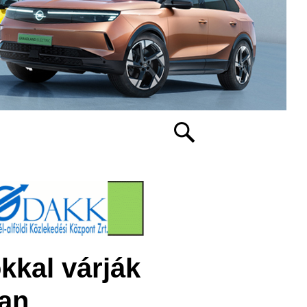
kal várják
ban