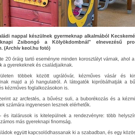
saládi nappal készülnek gyermeknap alkalmából Kecskemé
knapi Zsibongó a Kölyökdombnál" elnevezésű pr
 (Archív keol.hu fotó)
te 20 óráig tartó eseményre minden korosztályt várnak, ahol
k a gyerekeknek és családjaiknak.
ületen többek között ugrálóvár, kézműves vásár és kir
ak majd a jó hangulatról. A látogatók kipróbálhatják a bűv
és kézműves foglalkozásokon is.
zerint az arcfestés, a bűvész suli, a buborékozás és a kézm
k számára ingyenesen lesznek elérhetők.
- és italárusok is kitelepülnek a rendezvényre: több helysz
s számos más gyereknapi finomság.
saládok együtt kapcsolódhassanak ki a szabadban, és egy köz