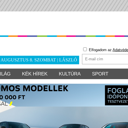
Elfogadom az
Adatvéde
. AUGUSZTUS 8. SZOMBAT | LÁSZLÓ
ILÁG
KÉK HÍREK
KULTÚRA
SPORT