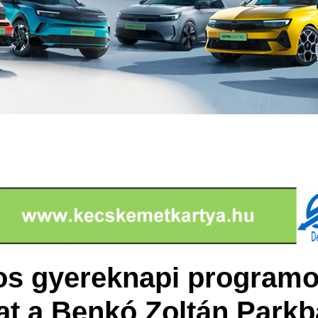
s gyereknapi programok
at a Benkó Zoltán Park