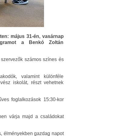
ten: május 31-én, vasárnap
ogramot a Benkó Zoltán
 a szervezők számos színes és
akodók, valamint különféle
ész iskolát, részt vehetnek
űves foglalkozások 15:30-kor
ínen várja majd a családokat
ös, élményekben gazdag napot