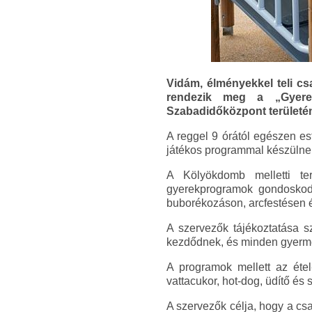
Vidám, élményekkel teli c
rendezik meg a „Gyere
Szabadidőközpont területén.
A reggel 9 órától egészen es
játékos programmal készülne
A Kölyökdomb melletti ter
gyerekprogramok gondoskodn
buborékozáson, arcfestésen 
A szervezők tájékoztatása s
kezdődnek, és minden gyerme
A programok mellett az étel
vattacukor, hot-dog, üdítő é
A szervezők célja, hogy a c