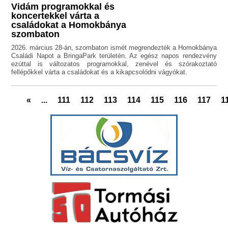
Vidám programokkal és
koncertekkel várta a
családokat a Homokbánya
szombaton
2026. március 28-án, szombaton ismét megrendezték a Homokbánya
Családi Napot a BringaPark területén. Az egész napos rendezvény
ezúttal is változatos programokkal, zenével és szórakoztató
fellépőkkel várta a családokat és a kikapcsolódni vágyókat.
«
...
111
112
113
114
115
116
117
1