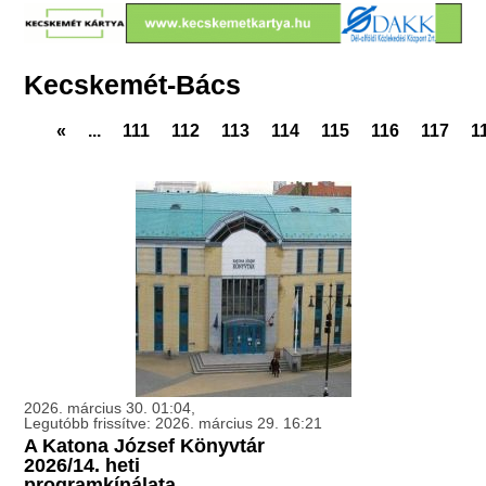
Kecskemét-Bács
«
...
111
112
113
114
115
116
117
1
2026. március 30. 01:04,
Legutóbb frissítve: 2026. március 29. 16:21
A Katona József Könyvtár
2026/14. heti
programkínálata