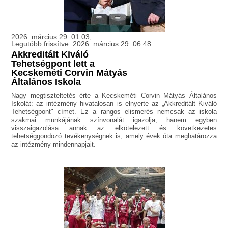
2026. március 29. 01:03,
Legutóbb frissítve: 2026. március 29. 06:48
Akkreditált Kiváló
Tehetségpont lett a
Kecskeméti Corvin Mátyás
Általános Iskola
Nagy megtiszteltetés érte a Kecskeméti Corvin Mátyás Általános
Iskolát: az intézmény hivatalosan is elnyerte az „Akkreditált Kiváló
Tehetségpont" címet. Ez a rangos elismerés nemcsak az iskola
szakmai munkájának színvonalát igazolja, hanem egyben
visszaigazolása annak az elkötelezett és következetes
tehetséggondozó tevékenységnek is, amely évek óta meghatározza
az intézmény mindennapjait.