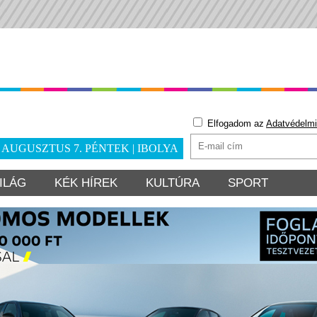
Elfogadom az
Adatvédelmi
. AUGUSZTUS 7. PÉNTEK | IBOLYA
ILÁG
KÉK HÍREK
KULTÚRA
SPORT