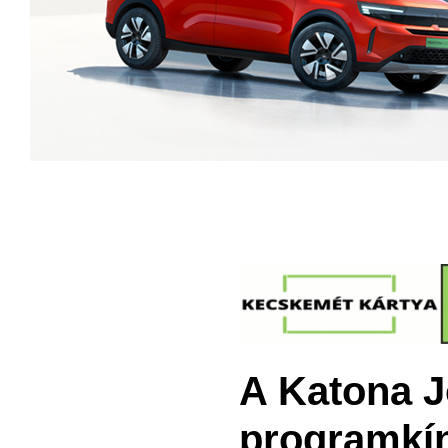
A Katona J
programkín