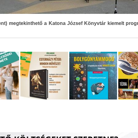
ent) megtekinthető a Katona József Könyvtár kiemelt progr