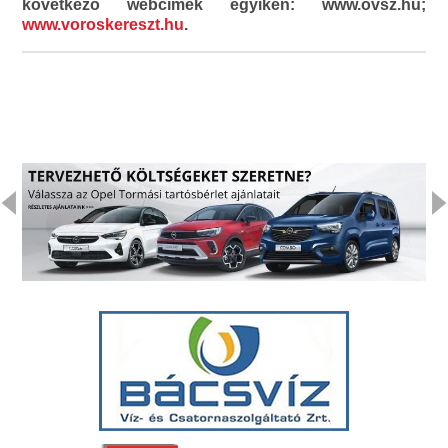
következő webcímek egyikén: www.ovsz.hu;
www.voroskereszt.hu
.