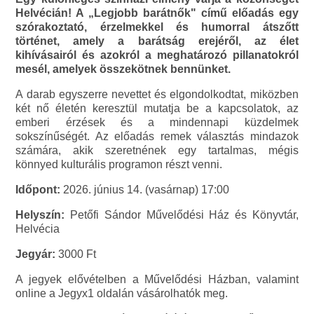
Helvécián! A „Legjobb barátnők" című előadás egy
szórakoztató, érzelmekkel és humorral átszőtt
történet, amely a barátság erejéről, az élet
kihívásairól és azokról a meghatározó pillanatokról
mesél, amelyek összekötnek bennünket.
A darab egyszerre nevettet és elgondolkodtat, miközben
két nő életén keresztül mutatja be a kapcsolatok, az
emberi érzések és a mindennapi küzdelmek
sokszínűségét. Az előadás remek választás mindazok
számára, akik szeretnének egy tartalmas, mégis
könnyed kulturális programon részt venni.
Időpont:
2026. június 14. (vasárnap) 17:00
Helyszín:
Petőfi Sándor Művelődési Ház és Könyvtár,
Helvécia
Jegyár:
3000 Ft
A jegyek elővételben a Művelődési Házban, valamint
online a Jegyx1 oldalán vásárolhatók meg.