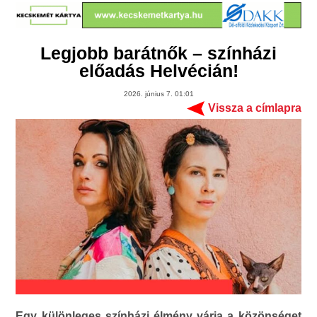
Legjobb barátnők – színházi
előadás Helvécián!
2026. június 7. 01:01
Vissza a címlapra
Egy különleges színházi élmény várja a közönséget