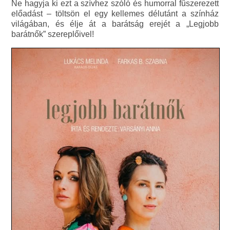
Ne hagyja ki ezt a szívhez szóló és humorral fűszerezett
előadást – töltsön el egy kellemes délutánt a színház
világában, és élje át a barátság erejét a „Legjobb
barátnők” szereplőivel!