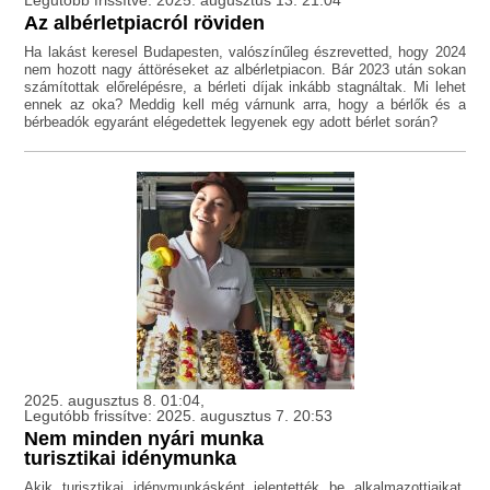
Legutóbb frissítve: 2025. augusztus 13. 21:04
Az albérletpiacról röviden
Ha lakást keresel Budapesten, valószínűleg észrevetted, hogy 2024
nem hozott nagy áttöréseket az albérletpiacon. Bár 2023 után sokan
számítottak előrelépésre, a bérleti díjak inkább stagnáltak. Mi lehet
ennek az oka? Meddig kell még várnunk arra, hogy a bérlők és a
bérbeadók egyaránt elégedettek legyenek egy adott bérlet során?
2025. augusztus 8. 01:04,
Legutóbb frissítve: 2025. augusztus 7. 20:53
Nem minden nyári munka
turisztikai idénymunka
Akik turisztikai idénymunkásként jelentették be alkalmazottjaikat,