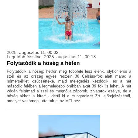
2025. augusztus 11. 00:02,
Legutóbb frissítve: 2025. augusztus 11. 00:13
Folytatódik a hőség a héten
Folytatódik a hőség: hétfőn még többfelé lesz élénk, olykor erős a
szél és az ország egyes részein 30 Celsius-fok alatt marad a
hőmérséklet csúcsértéke, majd melegedés kezdődik, és a hét
második felében a legmelegebb órákban akár 39 fok is lehet. A hét
végén feltámad a szél és megnő a záporok, zivatarok esélye, de a
hőség akkor is kitart - derül ki a HungaroMet Zrt. előrejelzéséből,
amelyet vasárnap juttattak el az MTI-hez.