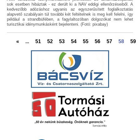
sok esetben hibáztak - ez derült ki a NAV eddigi ellenőrzéseiből. A
kedvezőbb adózáshoz ugyanis az egyszerűsített foglalkoztatás
alapvető szabályain túl további két feltételnek is meg kell felelni, így
például a strandbüfében, a fagylaltozóban dolgozókat nem lehet
turisztikai idénymunkásként bejelenteni. (Fotó: pixabay)
«
...
51
52
53
54
55
56
57
58
59