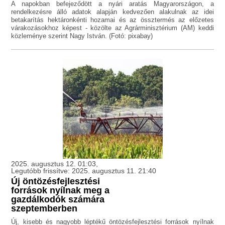
A napokban befejeződött a nyári aratás Magyarországon, a
rendelkezésre álló adatok alapján kedvezően alakulnak az idei
betakarítás hektáronkénti hozamai és az össztermés az előzetes
várakozásokhoz képest - közölte az Agrárminisztérium (AM) keddi
közleménye szerint Nagy István. (Fotó: pixabay)
2025. augusztus 12. 01:03,
Legutóbb frissítve: 2025. augusztus 11. 21:40
Új öntözésfejlesztési
források nyílnak meg a
gazdálkodók számára
szeptemberben
Új, kisebb és nagyobb léptékű öntözésfejlesztési források nyílnak