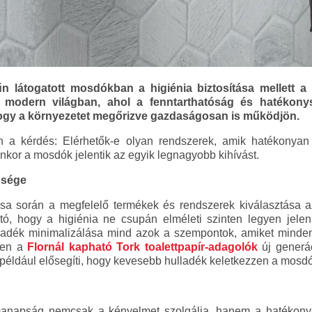
 látogatott mosdókban a higiénia biztosítása mellett a 
y modern világban, ahol a fenntarthatóság és hatékony
hogy a környezetet megőrizve gazdaságosan is működjön.
n a kérdés: Elérhetők-e olyan rendszerek, amik hatékonya
enkor a mosdók jelentik az egyik legnagyobb kihívást.
ősége
a során a megfelelő termékek és rendszerek kiválasztása az
ató, hogy a higiénia ne csupán elméleti szinten legyen jele
lladék minimalizálása mind azok a szempontok, amiket minde
ben a
Flornál kapható Tork toalettpapír-adagolók
új generác
r például elősegíti, hogy kevesebb hulladék keletkezzen a mosd
manapság nemcsak a kényelmet szolgálja, hanem a hatékony