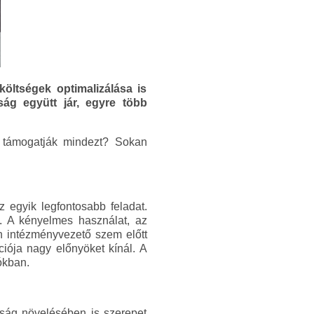
költségek optimalizálása is
ság együtt jár, egyre több
n támogatják mindezt? Sokan
 egyik legfontosabb feladat.
n. A kényelmes használat, az
n intézményvezető szem előtt
iója nagy előnyöket kínál. A
ókban.
ság növelésében is szerepet