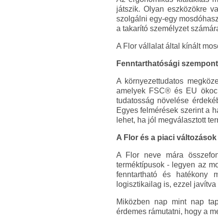
játszik. Olyan eszközökre v
szolgálni egy-egy mosdóhaszn
a takarító személyzet számár
A Flor vállalat által kínált m
Fenntarthatósági szempon
A környezettudatos megközel
amelyek FSC® és EU ökocímk
tudatosság növelése érdekébe
Egyes felmérések szerint a
lehet, ha jól megválasztott t
A Flor és a piaci változások
A Flor neve mára összefonó
terméktípusok - legyen az mo
fenntartható és hatékony m
logisztikailag is, ezzel javít
Miközben nap mint nap tapas
érdemes rámutatni, hogy a me