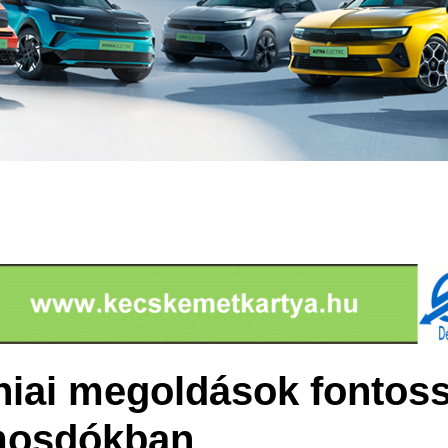
éniai megoldások fontos
mosdókban