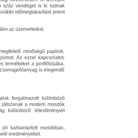
b száz vendéget is ki tudnak
vábbi időmegtakarítást jelent
álni az üzemeltetést.
 megfelelő minőségű papírok,
yomot. Az ezzel kapcsolatos
s termékeket a portfóliójába.
 csomagolóanyag is elegendő
aluk forgalmazott különböző
pet játszanak a modern mosdók
ág különböző létesítményeit
 jól karbantartott mosdóban,
hető eredményeket.