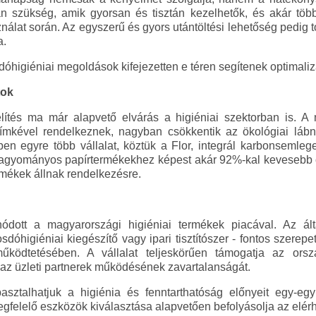
an szükség, amik gyorsan és tisztán kezelhetők, és akár töb
álat során. Az egyszerű és gyors utántöltési lehetőség pedig to
a.
osdóhigiéniai megoldások kifejezetten e téren segítenek optimaliz
tok
ítés ma már alapvető elvárás a higiéniai szektorban is. A
ével rendelkeznek, nagyban csökkentik az ökológiai lábn
n egyre több vállalat, köztük a Flor, integrál karbonsemlege
 hagyományos papírtermékekhez képest akár 92%-kal kevesebb
ermékek állnak rendelkezésre.
dott a magyarországi higiéniai termékek piacával. Az ált
sdóhigiéniai kiegészítő vagy ipari tisztítószer - fontos szere
űködtetésében. A vállalat teljeskörűen támogatja az orsz
va az üzleti partnerek működésének zavartalanságát.
ztalhatjuk a higiénia és fenntarthatóság előnyeit egy-egy
gfelelő eszközök kiválasztása alapvetően befolyásolja az elér