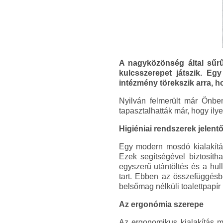
A nagyközönség által sűrűn
kulcsszerepet játszik. Eg
intézmény törekszik arra, 
Nyilván felmerült már Önbe
tapasztalhatták már, hogy ily
Higiéniai rendszerek jelent
Egy modern mosdó kialakítás
Ezek segítségével biztosíth
egyszerű utántöltés és a hu
tart. Ebben az összefüggés
belsőmag nélküli toalettpapí
Az ergonómia szerepe
Az ergonomikus kialakítás 