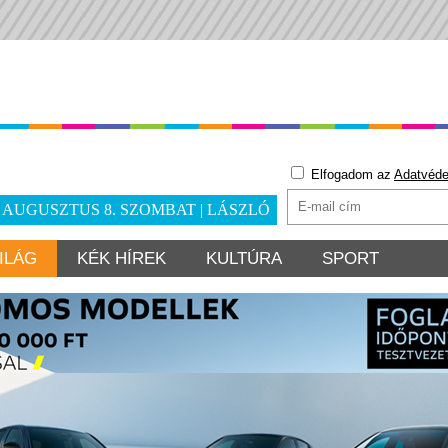
Elfogadom az
Adatvéde
. AUGUSZTUS 8. SZOMBAT | LÁSZLÓ
ILÁG
KÉK HÍREK
KULTÚRA
SPORT