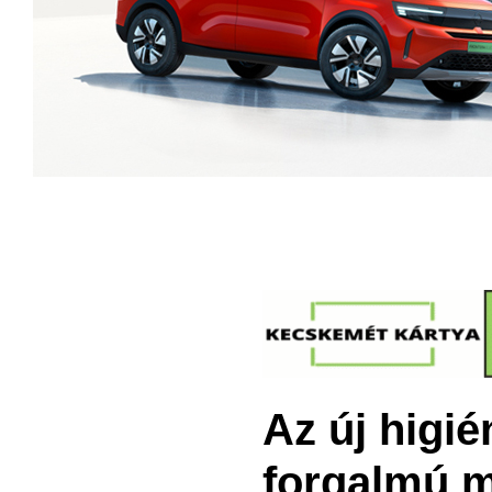
Az új higi
forgalmú 