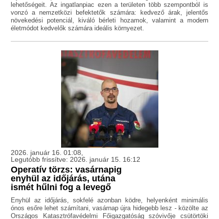
lehetőségeit. Az ingatlanpiac ezen a területen több szempontból is
vonzó a nemzetközi befektetők számára: kedvező árak, jelentős
növekedési potenciál, kiváló bérleti hozamok, valamint a modern
életmódot kedvelők számára ideális környezet.
2026. január 16. 01:08,
Legutóbb frissítve: 2026. január 15. 16:12
Operatív törzs: vasárnapig
enyhül az időjárás, utána
ismét hűlni fog a levegő
Enyhül az időjárás, sokfelé azonban ködre, helyenként minimális
ónos esőre lehet számítani, vasárnap újra hidegebb lesz - közölte az
Országos Katasztrófavédelmi Főigazgatóság szóvivője csütörtöki