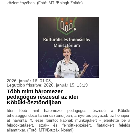
közleményében. (Fotó: MTI/Balogh Zoltán)
2026. január 16. 01:03,
Legutóbb frissítve: 2026. január 15. 13:19
Több mint háromezer
pedagógus részesül az idei
Köbüki-ösztöndíjban
Idén több mint háromezer pedagógus részesül a Köbüki
tehetséggondozó tanári ösztöndíjban, a nyertes pályázók tíz hónapon
át havonta 75 ezer forintot kapnak munkájukért - jelentette be a
felsőoktatásért, szak- és felnőttképzésért, fiatalokért felelős
államtitkár. (Fotó: MTI/Bruzák Noémi)