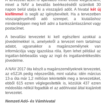
mivel a NAV a bevallás beérkezésétől számított 30
napon belül utalja ki a visszajáró adót. A hivatal
két új
kisfilmmel
is segíti az igénybevételt. Ha a tervezetben
visszaigényelhető adó szerepel, a kiutaláshoz
mindenképpen meg kell adni a bankszámlaszámot vagy
postacímet.
A bevallási tervezetet ki kell egészíteni azokkal a
jövedelmekkel is, amelyekről a tervezet nem tartalmaz
adatot, ugyanakkor a magánszemélynek van
információja vagy igazolása róla. Ilyen lehet például az
ingatlan-bérbeadás vagy az ingó és ingatlanértékesítés
jövedelme.
A NAV 2017 óta készít a magánszemélyeknek tervezetet,
az eSZJA pedig népszerűbb, mint valaha: idén március
13-a óta már 1,2 millióan tekintették meg a tervezetüket,
ebből 615 ezren véglegesítették is, közülük 437 ezren
módosítás nélkül fogadták el az adóhivatal által kiajánlott
tervezetet.
Nemzeti Adó- és Vámhivatal