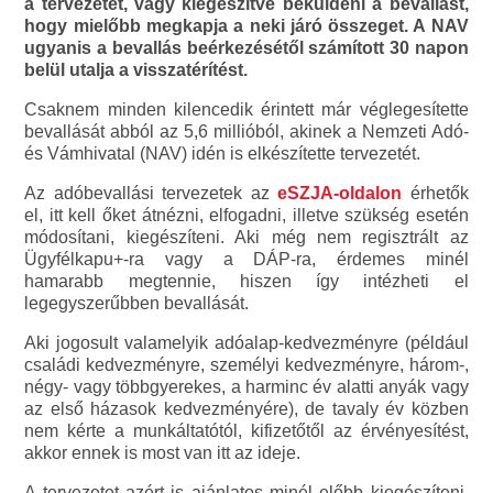
a tervezetét, vagy kiegészítve beküldeni a bevallást,
hogy mielőbb megkapja a neki járó összeget. A NAV
ugyanis a bevallás beérkezésétől számított 30 napon
belül utalja a visszatérítést.
Csaknem minden kilencedik érintett már véglegesítette
bevallását abból az 5,6 millióból, akinek a Nemzeti Adó-
és Vámhivatal (NAV) idén is elkészítette tervezetét.
Az adóbevallási tervezetek az
eSZJA-oldalon
érhetők
el, itt kell őket átnézni, elfogadni, illetve szükség esetén
módosítani, kiegészíteni. Aki még nem regisztrált az
Ügyfélkapu+-ra vagy a DÁP-ra, érdemes minél
hamarabb megtennie, hiszen így intézheti el
legegyszerűbben bevallását.
Aki jogosult valamelyik adóalap-kedvezményre (például
családi kedvezményre, személyi kedvezményre, három-,
négy- vagy többgyerekes, a harminc év alatti anyák vagy
az első házasok kedvezményére), de tavaly év közben
nem kérte a munkáltatótól, kifizetőtől az érvényesítést,
akkor ennek is most van itt az ideje.
A tervezetet azért is ajánlatos minél előbb kiegészíteni,