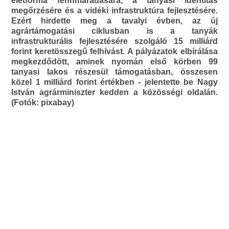
életforma fennmaradására, a tanyasi identitás
megőrzésére és a vidéki infrastruktúra fejlesztésére.
Ezért hirdette meg a tavalyi évben, az új
agrártámogatási ciklusban is a tanyák
infrastrukturális fejlesztésére szolgáló 15 milliárd
forint keretösszegű felhívást. A pályázatok elbírálása
megkezdődött, aminek nyomán első körben 99
tanyasi lakos részesül támogatásban, összesen
közel 1 milliárd forint értékben - jelentette be Nagy
István agrárminiszter kedden a közösségi oldalán.
(Fotók: pixabay)