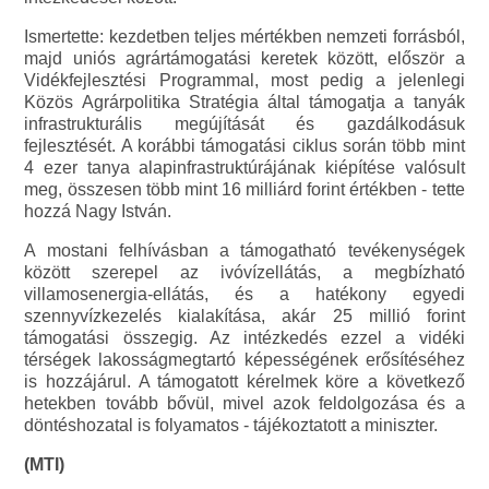
Ismertette: kezdetben teljes mértékben nemzeti forrásból,
majd uniós agrártámogatási keretek között, először a
Vidékfejlesztési Programmal, most pedig a jelenlegi
Közös Agrárpolitika Stratégia által támogatja a tanyák
infrastrukturális megújítását és gazdálkodásuk
fejlesztését. A korábbi támogatási ciklus során több mint
4 ezer tanya alapinfrastruktúrájának kiépítése valósult
meg, összesen több mint 16 milliárd forint értékben - tette
hozzá Nagy István.
A mostani felhívásban a támogatható tevékenységek
között szerepel az ivóvízellátás, a megbízható
villamosenergia-ellátás, és a hatékony egyedi
szennyvízkezelés kialakítása, akár 25 millió forint
támogatási összegig. Az intézkedés ezzel a vidéki
térségek lakosságmegtartó képességének erősítéséhez
is hozzájárul. A támogatott kérelmek köre a következő
hetekben tovább bővül, mivel azok feldolgozása és a
döntéshozatal is folyamatos - tájékoztatott a miniszter.
(MTI)