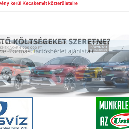
vény kerül Kecskemét közterületeire