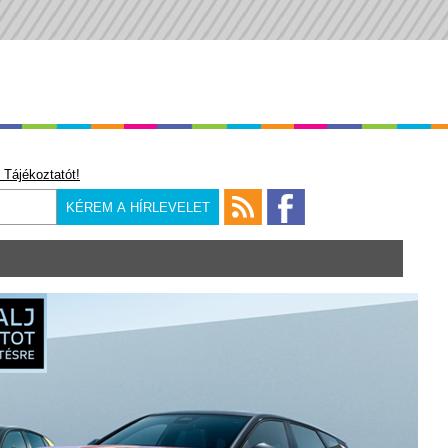
 Tájékoztatót!