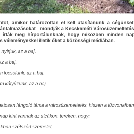
ntot, amikor határozottan el kell utasítanunk a cégünke
ántalmazásokat - mondják a Kecskeméti Városüzemeltetési 
 írták meg hírportálunknak, hogy miközben minden na
 véleményekkel illetik őket a közösségi médiában.
nyírjuk, az a baj.
az a baj.
m locsolunk, az a baj.
m kátyúzunk, az a baj.
atosan lángoló téma a városüzemeltetés, hiszen a tűzvonalban
nap kint vannak az utcákon, tereken, hogy:
ikban szétszórt szemetet,