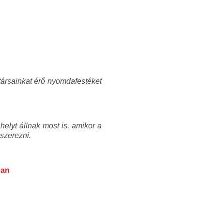
atársainkat érő nyomdafestéket
elyt állnak most is, amikor a
szerezni.
ban