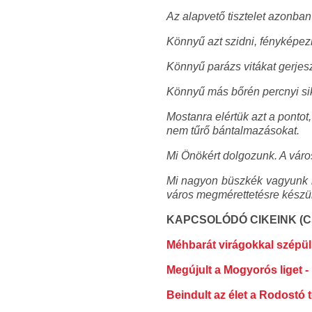
Az alapvető tisztelet azonban
Könnyű azt szidni, fényképezn
Könnyű parázs vitákat gerjes
Könnyű más bőrén percnyi siker
Mostanra elértük azt a pontot
nem tűrő bántalmazásokat.
Mi Önökért dolgozunk. A város
Mi nagyon büszkék vagyunk mu
város megmérettetésre készül.
KAPCSOLÓDÓ CIKEINK (Csa
Méhbarát virágokkal szépül
Megújult a Mogyorós liget 
Beindult az élet a Rodostó 