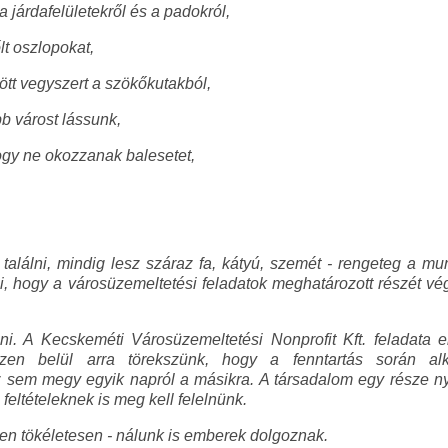
 járdafelületekről és a padokról,
őlt oszlopokat,
tött vegyszert a szökőkutakból,
b várost lássunk,
ogy ne okozzanak balesetet,
 találni, mindig lesz száraz fa, kátyú, szemét - rengeteg a m
ni, hogy a városüzemeltetési feladatok meghatározott részét v
zni. A Kecskeméti Városüzemeltetési Nonprofit Kft. feladata 
Ezen belül arra törekszünk, hogy a fenntartás során al
em megy egyik napról a másikra. A társadalom egy része nyito
feltételeknek is meg kell felelnünk.
en tökéletesen - nálunk is emberek dolgoznak.