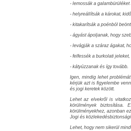
- lemossák a galambürüléket a
- helyreállítsák a károkat, kid
- kitakarítsák a poénból beön
- ágyást ápoljanak, hogy szeb
- levágják a száraz ágakat, h
- felfessék a burkolati jeleket,
- kátyúzzanak és így tovább.
Igen, mindig lehet problémát
kérjük azt is figyelembe ven
és jogi keretek között.
Lehet az elvekről is vitatko
körülmények biztosítása. 
körülményekhez, azonban ez s
Jogi és közlekedésbiztonsági 
Lehet, hogy nem sikerül mind