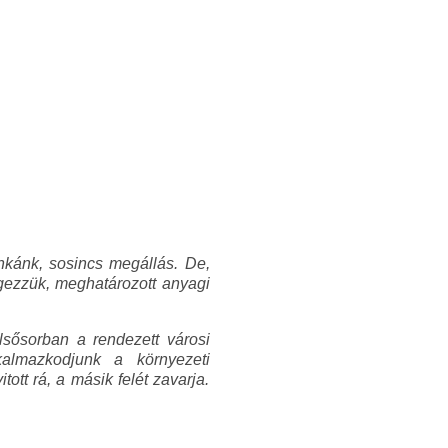
unkánk, sosincs megállás. De,
égezzük, meghatározott anyagi
elsősorban a rendezett városi
kalmazkodjunk a környezeti
tt rá, a másik felét zavarja.