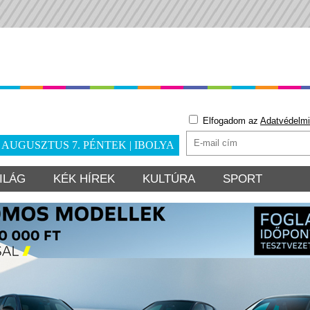
Elfogadom az
Adatvédelmi
. AUGUSZTUS 7. PÉNTEK | IBOLYA
ILÁG
KÉK HÍREK
KULTÚRA
SPORT