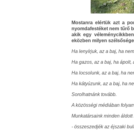
Mostanra elértük azt a po
nyomdafestéket nem tűrő b
akik egy véleménycikkben
eközben milyen szélsőséges
Ha lenyírjuk, az a baj, ha nem 
Ha gazos, az a baj, ha ápolt, 
Ha locsolunk, az a baj, ha ne
Ha kátyúzunk, az a baj, ha ne
Sorolhatnánk tovább.
A közösségi médiában folyam
Munkatársaink minden áldott 
- összeszedjék az éjszaki bul