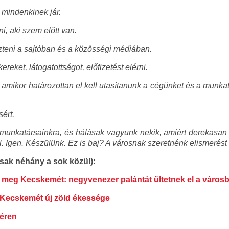
 mindenkinek jár.
i, aki szem előtt van.
zteni a sajtóban és a közösségi médiában.
eket, látogatottságot, előfizetést elérni.
, amikor határozottan el kell utasítanunk a cégünket és a munk
ért.
nkatársainkra, és hálásak vagyunk nekik, amiért derekasan h
 Igen. Készülünk. Ez is baj? A városnak szeretnénk elismerést 
k néhány a sok közül):
 meg Kecskemét: negyvenezer palántát ültetnek el a város
- Kecskemét új zöld ékessége
téren