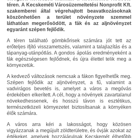
téren. A Kecskeméti Városüzemeltetési Nonprofit Kft.
szakemberei által végrehajtott beavatkozásoknak
köszönhetően a terület növényzete szemmel
láthatóan megerősödött, a fák és az aljnövényzet
egyaránt szépen fejlődik.
A téren található gömbkőrisek számára jót tett az
erőteljes ifjító visszametszés, valamint a talajlazítás és a
tápanyag-utánpótlás. A gondos ápolás eredményeként a
fák egészségesen fejlődnek, és újra élettel telik meg a
környezetük.
A kedvező változások nemcsak a fákon figyelhetők meg.
Szépen fejlődik az aljnövényzet, a fű, valamint a
vadvirágos bevetés is, amelyet a város a megóvás
érdekében elkerített. A cél, hogy a növények zavartalanul
növekedhessenek, és hosszú távon is esztétikus,
természetközeli környezetet biztosítsanak a környéken
élők számára.
A város arra kéri a lakosságot, hogy közösen
vigyázzanak a megújult zöldterületre, és óvják azokat az
értékeket, amelyek hozzájárulnak Kecskemét élhetőbb