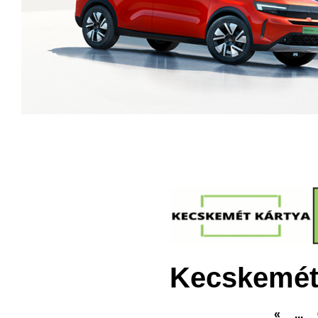
Kecskemét
«
...