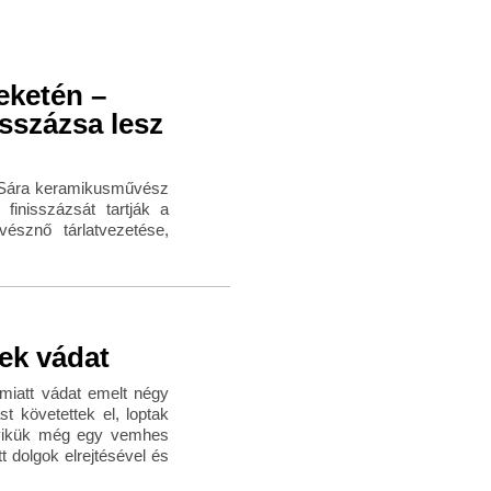
eketén –
isszázsa lesz
z Sára keramikusművész
inisszázsát tartják a
vésznő tárlatvezetése,
ek vádat
 miatt vádat emelt négy
t követettek el, loptak
egyikük még egy vemhes
t dolgok elrejtésével és