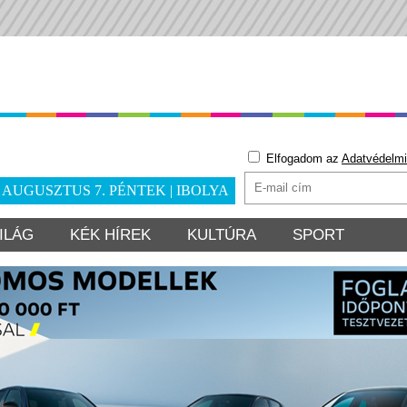
Elfogadom az
Adatvédelmi
. AUGUSZTUS 7. PÉNTEK | IBOLYA
ILÁG
KÉK HÍREK
KULTÚRA
SPORT