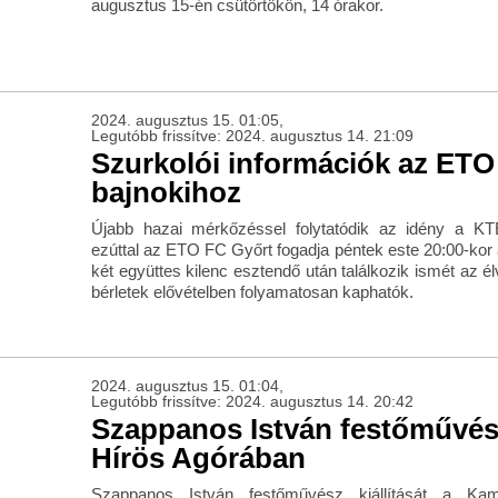
augusztus 15-én csütörtökön, 14 órakor.
2024. augusztus 15. 01:05,
Legutóbb frissítve: 2024. augusztus 14. 21:09
Szurkolói információk az ETO 
bajnokihoz
Újabb hazai mérkőzéssel folytatódik az idény a K
ezúttal az ETO FC Győrt fogadja péntek este 20:00-kor 
két együttes kilenc esztendő után találkozik ismét az é
bérletek elővételben folyamatosan kaphatók.
2024. augusztus 15. 01:04,
Legutóbb frissítve: 2024. augusztus 14. 20:42
Szappanos István festőművész 
Hírös Agórában
Szappanos István festőművész kiállítását a Ka