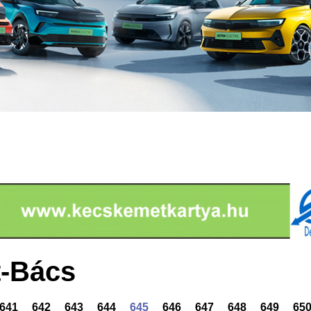
-Bács
641
642
643
644
645
646
647
648
649
65