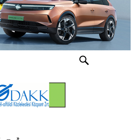
0
...
»