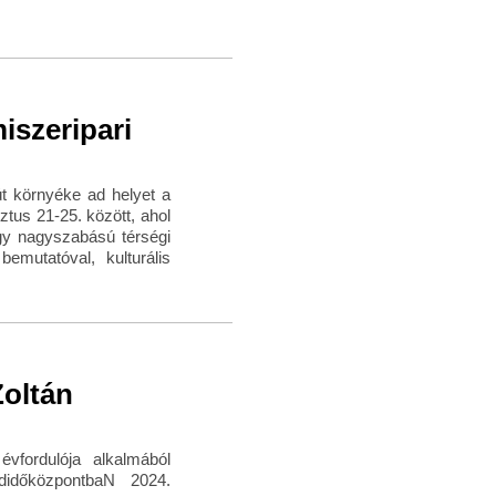
miszeripari
út környéke ad helyet a
ztus 21-25. között, ahol
gy nagyszabású térségi
emutatóval, kulturális
Zoltán
vfordulója alkalmából
didőközpontbaN 2024.