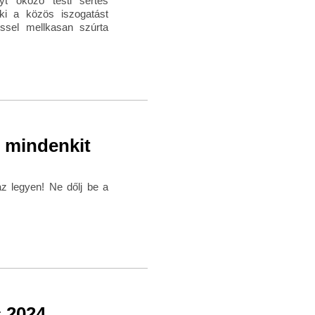
t okozó testi sértés
aki a közös iszogatást
ssel mellkasan szúrta
 mindenkit
az legyen! Ne dőlj be a
 2024.