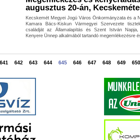
augusztus 20-án, Kecskemét
Kecskemét Megyei Jogú Város Önkormányzata és a N
Kamara Bács-Kiskun Vármegyei Szervezete tisztel
családját az Államalapítás és Szent István Napja
Kenyere Ünnep alkalmából tartandó megemlékezésre és
641
642
643
644
645
646
647
648
649
65