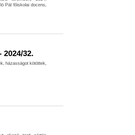
ó Pál főiskolai docens,
 2024/32.
k, házasságot kötöttek,