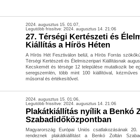
2024. augusztus 15. 01:07,
Legutóbb frissítve: 2024. augusztus 14. 21:06
27. Térségi Kertészeti és Élel
Kiállítás a Hírös Héten
A Hírös Hét Fesztiválon belül, a Hírös Forrás szökők
Térségi Kertészeti és Élelmiszeripari Kiállításnak augus
Kecskemét és térsége 12 települése mutatkozik be e
seregszemlén, több mint 100 kiállítóval, kézműves b
műsorral és értékesítővel.
2024. augusztus 15. 01:06,
Legutóbb frissítve: 2024. augusztus 14. 21:06
Plakátkiállítás nyílik a Benkó 
Szabadidőközpontban
Magyarország Európai Uniós csatlakozásának 20. é
rendeznek plakátkiállítást a Benkó Zoltán Szaba