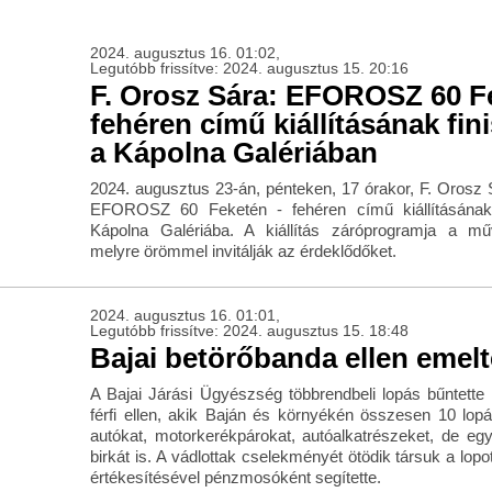
2024. augusztus 16. 01:02,
Legutóbb frissítve: 2024. augusztus 15. 20:16
F. Orosz Sára: EFOROSZ 60 F
fehéren című kiállításának fin
a Kápolna Galériában
2024. augusztus 23-án, pénteken, 17 órakor, F. Oros
EFOROSZ 60 Feketén - fehéren című kiállításának f
Kápolna Galériába. A kiállítás záróprogramja a mű
melyre örömmel invitálják az érdeklődőket.
2024. augusztus 16. 01:01,
Legutóbb frissítve: 2024. augusztus 15. 18:48
Bajai betörőbanda ellen emelt
A Bajai Járási Ügyészség többrendbeli lopás bűntette
férfi ellen, akik Baján és környékén összesen 10 lopás
autókat, motorkerékpárokat, autóalkatrészeket, de 
birkát is. A vádlottak cselekményét ötödik társuk a lopot
értékesítésével pénzmosóként segítette.