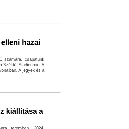
elleni hazai
TE számára, csapatunk
a Széktói Stadionban. A
lvonalban. A jegyek és a
kiállítása a
mara teremben, 2024.