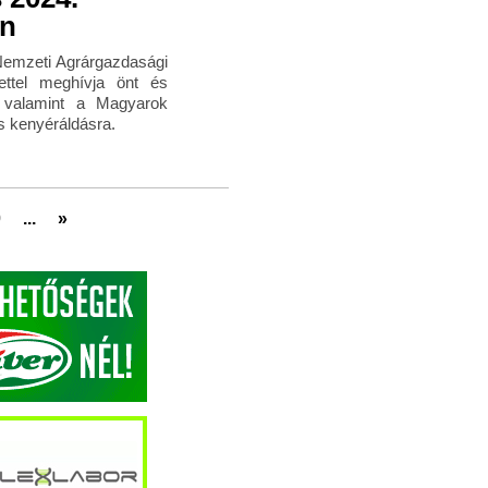
en
emzeti Agrárgazdasági
ettel meghívja önt és
, valamint a Magyarok
 kenyéráldásra.
0
...
»