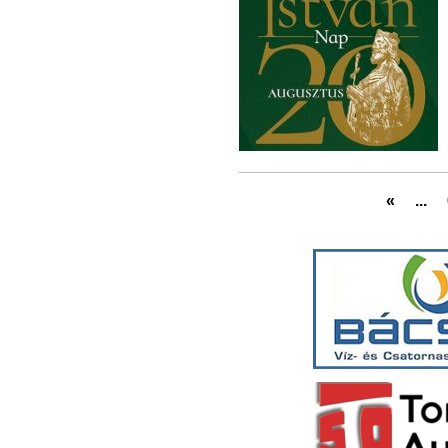
«
...