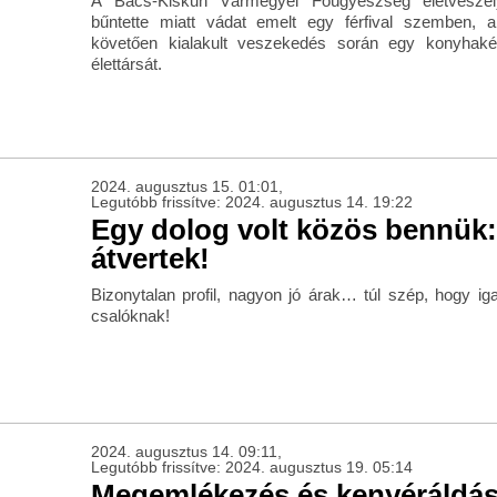
A Bács-Kiskun Vármegyei Főügyészség életveszély
bűntette miatt vádat emelt egy férfival szemben, 
követően kialakult veszekedés során egy konyhaké
élettársát.
2024. augusztus 15. 01:01,
Legutóbb frissítve: 2024. augusztus 14. 19:22
Egy dolog volt közös bennük:
átvertek!
Bizonytalan profil, nagyon jó árak… túl szép, hogy ig
csalóknak!
2024. augusztus 14. 09:11,
Legutóbb frissítve: 2024. augusztus 19. 05:14
Megemlékezés és kenyéráldás