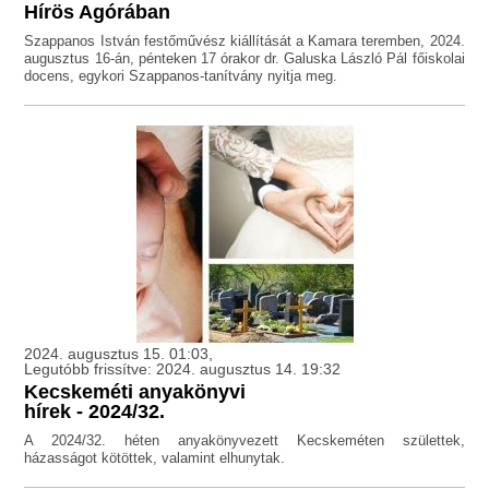
Hírös Agórában
Szappanos István festőművész kiállítását a Kamara teremben, 2024.
augusztus 16-án, pénteken 17 órakor dr. Galuska László Pál főiskolai
docens, egykori Szappanos-tanítvány nyitja meg.
2024. augusztus 15. 01:03,
Legutóbb frissítve: 2024. augusztus 14. 19:32
Kecskeméti anyakönyvi
hírek - 2024/32.
A 2024/32. héten anyakönyvezett Kecskeméten születtek,
házasságot kötöttek, valamint elhunytak.