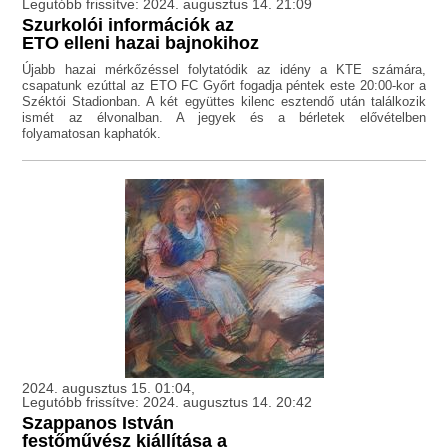
Legutóbb frissítve: 2024. augusztus 14. 21:09
Szurkolói információk az
ETO elleni hazai bajnokihoz
Újabb hazai mérkőzéssel folytatódik az idény a KTE számára,
csapatunk ezúttal az ETO FC Győrt fogadja péntek este 20:00-kor a
Széktói Stadionban. A két együttes kilenc esztendő után találkozik
ismét az élvonalban. A jegyek és a bérletek elővételben
folyamatosan kaphatók.
2024. augusztus 15. 01:04,
Legutóbb frissítve: 2024. augusztus 14. 20:42
Szappanos István
festőművész kiállítása a