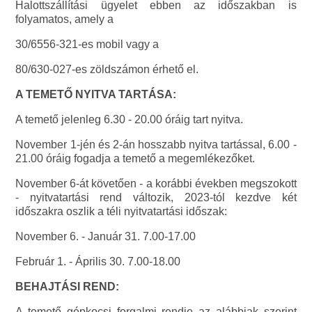
Halottszállítási ügyelet ebben az időszakban is
folyamatos, amely a
30/6556-321-es mobil vagy a
80/630-027-es zöldszámon érhető el.
A TEMETŐ NYITVA TARTÁSA:
A temető jelenleg 6.30 - 20.00 óráig tart nyitva.
November 1-jén és 2-án hosszabb nyitva tartással, 6.00 -
21.00 óráig fogadja a temető a megemlékezőket.
November 6-át követően - a korábbi években megszokott
- nyitvatartási rend változik, 2023-tól kezdve két
időszakra oszlik a téli nyitvatartási időszak:
November 6. - Január 31. 7.00-17.00
Február 1. - Április 30. 7.00-18.00
BEHAJTÁSI REND:
A temető gépkocsi forgalmi rendje az alábbiak szerint