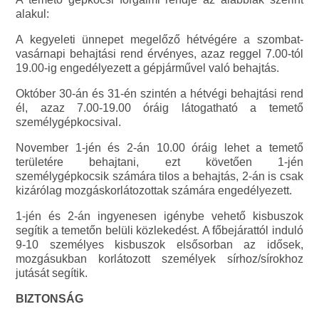
alakul:
A kegyeleti ünnepet megelőző hétvégére a szombat-
vasárnapi behajtási rend érvényes, azaz reggel 7.00-tól
19.00-ig engedélyezett a gépjárművel való behajtás.
Október 30-án és 31-én szintén a hétvégi behajtási rend
él, azaz 7.00-19.00 óráig látogatható a temető
személygépkocsival.
November 1-jén és 2-án 10.00 óráig lehet a temető
területére behajtani, ezt követően 1-jén
személygépkocsik számára tilos a behajtás, 2-án is csak
kizárólag mozgáskorlátozottak számára engedélyezett.
1-jén és 2-án ingyenesen igénybe vehető kisbuszok
segítik a temetőn belüli közlekedést. A főbejárattól induló
9-10 személyes kisbuszok elsősorban az idősek,
mozgásukban korlátozott személyek sírhoz/sírokhoz
jutását segítik.
BIZTONSÁG