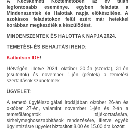
A Kecskeméti Köztemetőben az év talán
legfontosabb eseménye, egyben feladata a
Mindenszentek és Halottak napja előkészítése. A
szokásos feladatokon felül ezért már hetekkel
korábban megkezdték a készülődést.
MINDENSZENTEK ÉS HALOTTAK NAPJA 2024.
TEMETÉSI- ÉS BEHAJTÁSI REND:
Kattintson IDE
!
Hétvégén, illetve 2024. október 30-án (szerda), 31-én
(csütörtök) és november 1-jén (péntek) a temetési
szertartások szünetelnek.
ÜGYELET:
A temető ügyfélszolgálati irodájában október 26-án és
október 27-én, valamint november 1-jén és 2-án a
temetőlátogatók tájékoztatására,
sírhelymeghosszabbítások rendezésére, illetve egyéb
ügyintézésre ügyelet biztosított 8.00 és 15.00 óra között.