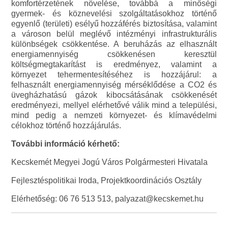
komfortérzetének növelése, továbbá a minőségi
gyermek- és köznevelési szolgáltatásokhoz történő
egyenlő (területi) esélyű hozzáférés biztosítása, valamint
a városon belül meglévő intézményi infrastrukturális
különbségek csökkentése. A beruházás az elhasznált
energiamennyiség csökkenésen keresztül
költségmegtakarítást is eredményez, valamint a
környezet tehermentesítéséhez is hozzájárul: a
felhasznált energiamennyiség mérséklődése a CO2 és
üvegházhatású gázok kibocsátásának csökkenését
eredményezi, mellyel elérhetővé válik mind a települési,
mind pedig a nemzeti környezet- és klímavédelmi
célokhoz történő hozzájárulás.
További információ kérhető:
Kecskemét Megyei Jogú Város Polgármesteri Hivatala
Fejlesztéspolitikai Iroda, Projektkoordinációs Osztály
Elérhetőség: 06 76 513 513, palyazat@kecskemet.hu