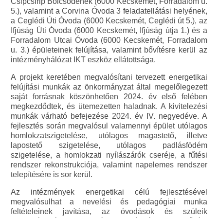
Csipcsirip Bölcsődének (6000 Kecskemét, Forradalom u.
5.), valamint a Corvina Óvoda 3 feladatellátási helyének,
a Ceglédi Úti Óvoda (6000 Kecskemét, Ceglédi út 5.), az
Ifjúság Úti Óvoda (6000 Kecskemét, Ifjúság útja 1.) és a
Forradalom Utcai Óvoda (6000 Kecskemét, Forradalom
u. 3.) épületeinek felújítása, valamint bővítésre kerül az
intézményhálózat IKT eszköz ellátottsága.
A projekt keretében megvalósítani tervezett energetikai
felújítási munkák az önkormányzat által megelőlegezett
saját forrásnak köszönhetően 2024. év első felében
megkezdődtek, és ütemezetten haladnak. A kivitelezési
munkák várható befejezése 2024. év IV. negyedéve. A
fejlesztés során megvalósul valamennyi épület utólagos
homlokzatszigetelése, utólagos magastető, illetve
lapostető szigetelése, utólagos padlásfödém
szigetelése, a homlokzati nyílászárók cseréje, a fűtési
rendszer rekonstrukciója, valamint napelemes rendszer
telepítésére is sor kerül.
Az intézmények energetikai célú fejlesztésével
megvalósulhat a nevelési és pedagógiai munka
feltételeinek javítása, az óvodások és szüleik