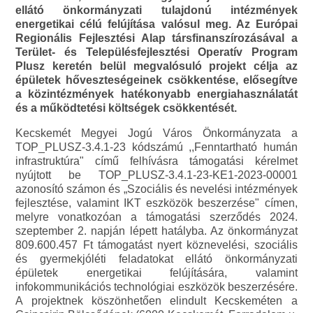
ellátó önkormányzati tulajdonú intézmények
energetikai célú felújítása valósul meg. Az Európai
Regionális Fejlesztési Alap társfinanszírozásával a
Terület- és Településfejlesztési Operatív Program
Plusz keretén belül megvalósuló projekt célja az
épületek hőveszteségeinek csökkentése, elősegítve
a közintézmények hatékonyabb energiahasználatát
és a működtetési költségek csökkentését.
Kecskemét Megyei Jogú Város Önkormányzata a
TOP_PLUSZ-3.4.1-23 kódszámú ,,Fenntartható humán
infrastruktúra" című felhívásra támogatási kérelmet
nyújtott be TOP_PLUSZ-3.4.1-23-KE1-2023-00001
azonosító számon és „Szociális és nevelési intézmények
fejlesztése, valamint IKT eszközök beszerzése" címen,
melyre vonatkozóan a támogatási szerződés 2024.
szeptember 2. napján lépett hatályba. Az önkormányzat
809.600.457 Ft támogatást nyert köznevelési, szociális
és gyermekjóléti feladatokat ellátó önkormányzati
épületek energetikai felújítására, valamint
infokommunikációs technológiai eszközök beszerzésére.
A projektnek köszönhetően elindult Kecskeméten a