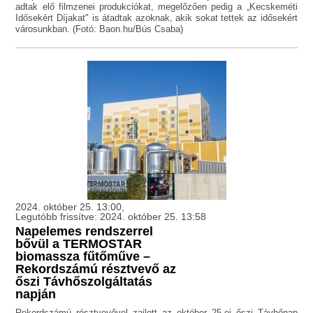
adtak elő filmzenei produkciókat, megelőzően pedig a „Kecskeméti
Idősekért Díjakat" is átadtak azoknak, akik sokat tettek az idősekért
városunkban. (Fotó: Baon.hu/Bús Csaba)
2024. október 25. 13:00,
Legutóbb frissítve: 2024. október 25. 13:58
Napelemes rendszerrel
bővül a TERMOSTAR
biomassza fűtőműve –
Rekordszámú résztvevő az
őszi Távhőszolgáltatás
napján
Rekordszámú résztvevővel zajlott az október 25-ei őszi Távhőnap