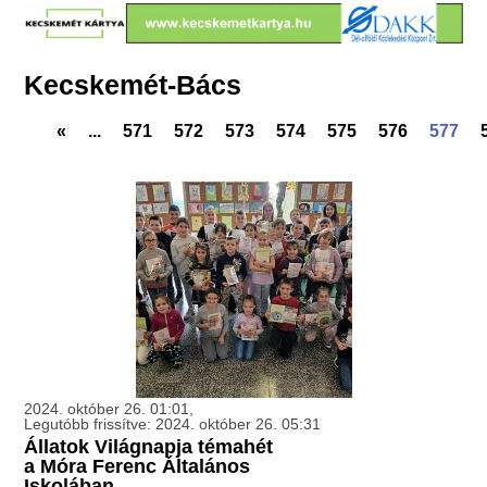
Kecskemét-Bács
«
...
571
572
573
574
575
576
577
2024. október 26. 01:01,
Legutóbb frissítve: 2024. október 26. 05:31
Állatok Világnapja témahét
a Móra Ferenc Általános
Iskolában