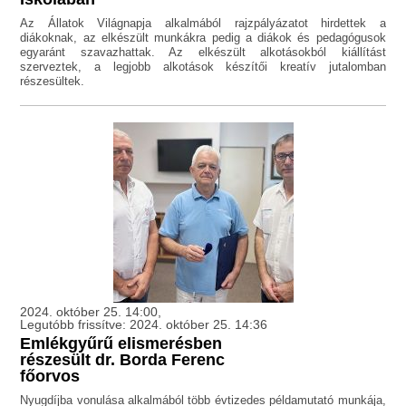
Az Állatok Világnapja alkalmából rajzpályázatot hirdettek a
diákoknak, az elkészült munkákra pedig a diákok és pedagógusok
egyaránt szavazhattak. Az elkészült alkotásokból kiállítást
szerveztek, a legjobb alkotások készítői kreatív jutalomban
részesültek.
2024. október 25. 14:00,
Legutóbb frissítve: 2024. október 25. 14:36
Emlékgyűrű elismerésben
részesült dr. Borda Ferenc
főorvos
Nyugdíjba vonulása alkalmából több évtizedes példamutató munkája,