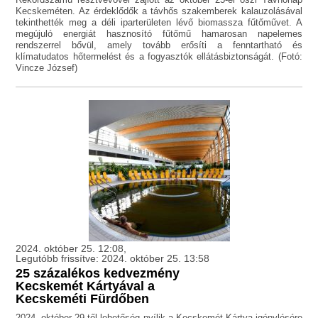
Kecskeméten. Az érdeklődők a távhős szakemberek kalauzolásával
tekinthették meg a déli iparterületen lévő biomassza fűtőművet. A
megújuló energiát hasznosító fűtőmű hamarosan napelemes
rendszerrel bővül, amely tovább erősíti a fenntartható és
klímatudatos hőtermelést és a fogyasztók ellátásbiztonságát. (Fotó:
Vincze József)
2024. október 25. 12:08,
Legutóbb frissítve: 2024. október 25. 13:58
25 százalékos kedvezmény
Kecskemét Kártyával a
Kecskeméti Fürdőben
2024. október 29-től lehetőség nyílik a Kecskemét Kártya igénylésére