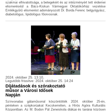
szakmai elhivatottsága, a betegekért és az intézményért tett érdemei
elismeréséül a Bács-Kiskun Vármegyei Oktatókórház vezetése
Emlékgyűrű elismerést adományozott Dr. Borda Ferenc belgyógyász,
diabetológus, lipidológus főorvosnak.
2024. október 25. 13:10,
Legutóbb frissítve: 2024. október 25. 14:24
Díjátadások és szórakoztató
műsor a Városi Idősek
Napján
Színvonalas gálaműsorral köszöntötték 2024. október 25-én,
pénteken a szépkorúakat Kecskeméten, a Hírös Agóra Kulturális
Központban. Az M. Bodon Pál Zeneiskola diákjai és tanárai közösen