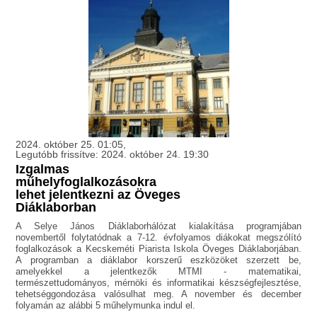
2024. október 25. 01:05,
Legutóbb frissítve: 2024. október 24. 19:30
Izgalmas
műhelyfoglalkozásokra
lehet jelentkezni az Öveges
Diáklaborban
A Selye János Diáklaborhálózat kialakítása programjában
novembertől folytatódnak a 7-12. évfolyamos diákokat megszólító
foglalkozások a Kecskeméti Piarista Iskola Öveges Diáklaborjában.
A programban a diáklabor korszerű eszközöket szerzett be,
amelyekkel a jelentkezők MTMI - matematikai,
természettudományos, mérnöki és informatikai készségfejlesztése,
tehetséggondozása valósulhat meg. A november és december
folyamán az alábbi 5 műhelymunka indul el.