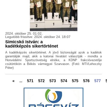
2024. október 25. 01:02,
Legutóbb frissítve: 2024. október 24. 18:07
Simicskó István: a
kadétképzés sikertörténet
A kadétképzés sikertörténet. A jövő biztonságát azok a kadétok
garantálják majd, akik a katonai hivatást választják - mondta a
Honvédelmi Sportszövetség elnöke, a KDNP frakcióvezetője
csütörtökön a Békés vármegyei Szarvason. (Fotó: MTI/Lehoczky
Péter)
«
...
571
572
573
574
575
576
577