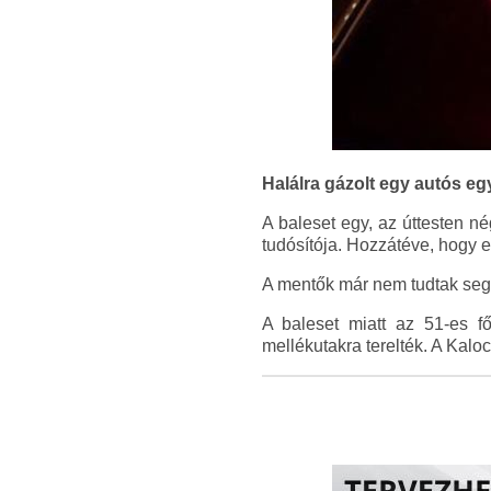
Halálra gázolt egy autós eg
A baleset egy, az úttesten né
tudósítója. Hozzátéve, hogy e
A mentők már nem tudtak segíte
A baleset miatt az 51-es fő
mellékutakra terelték. A Kal