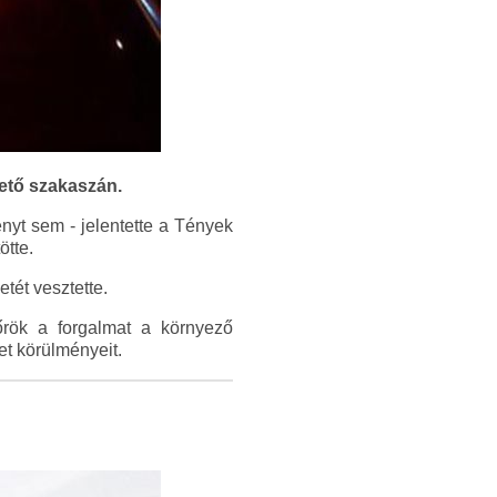
zető szakaszán.
ényt sem - jelentette a Tények
ötte.
tét vesztette.
dőrök a forgalmat a környező
et körülményeit.