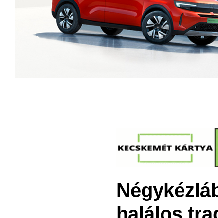
Négykézláb
halálos tr