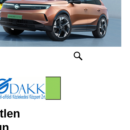
tlen
un