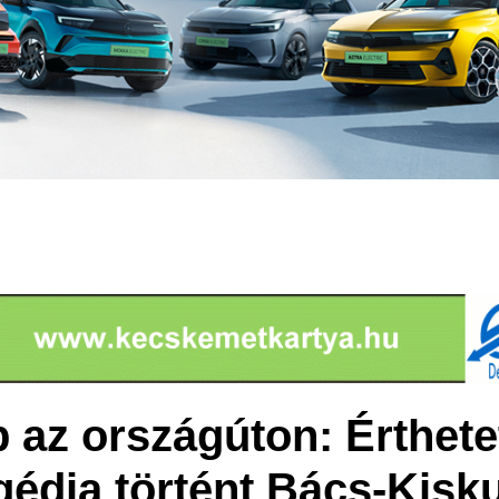
 az országúton: Érthete
agédia történt Bács-Kisk