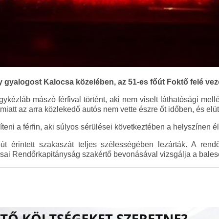
y gyalogost Kalocsa közelében, az 51-es főút Foktő felé ve
gykézláb mászó férfival történt, aki nem viselt láthatósági mell
miatt az arra közlekedő autós nem vette észre őt időben, és elüt
ni a férfin, aki súlyos sérülései következtében a helyszínen éle
út érintett szakaszát teljes szélességében lezárták. A ren
ocsai Rendőrkapitányság szakértő bevonásával vizsgálja a bales