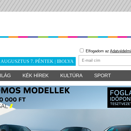
Elfogadom az
Adatvédelmi
. AUGUSZTUS 7. PÉNTEK | IBOLYA
ILÁG
KÉK HÍREK
KULTÚRA
SPORT