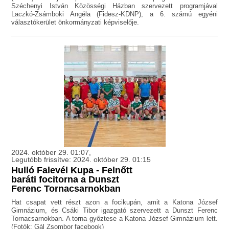
Széchenyi István Közösségi Házban szervezett programjával
Laczkó-Zsámboki Angéla (Fidesz-KDNP), a 6. számú egyéni
választókerület önkormányzati képviselője.
2024. október 29. 01:07,
Legutóbb frissítve: 2024. október 29. 01:15
Hulló Falevél Kupa - Felnőtt
baráti focitorna a Dunszt
Ferenc Tornacsarnokban
Hat csapat vett részt azon a focikupán, amit a Katona József
Gimnázium, és Csáki Tibor igazgató szervezett a Dunszt Ferenc
Tornacsarnokban. A torna győztese a Katona József Gimnázium lett.
(Fotók: Gál Zsombor facebook)