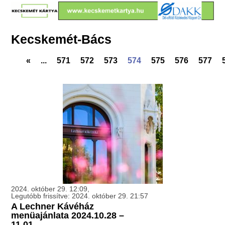
Kecskemét-Bács
«
...
571
572
573
574
575
576
577
2024. október 29. 12:09,
Legutóbb frissítve: 2024. október 29. 21:57
A Lechner Kávéház
menüajánlata 2024.10.28 –
11.01