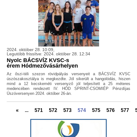
2024. október 28. 10:09,
Legutóbb frissítve: 2024. október 28. 12:34
Nyolc BÁCSVÍZ KVSC-s
érem Hódmezővásárhelyen
Az őszi-téli szezon rövidpályás versenyeit a BÁCSVÍZ KVSC
úszószakosztálya is megkezdte. Jól sikerült a hangolódás, hiszen
mind a 12 kecskeméti versenyző jól teljesített a 25 méteres
medencében rendezett IV. HÓD SPRINT-CSOMIÉP Pénzdíjas
Úszóversenyen 2024. október 26-án.
«
...
571
572
573
574
575
576
577