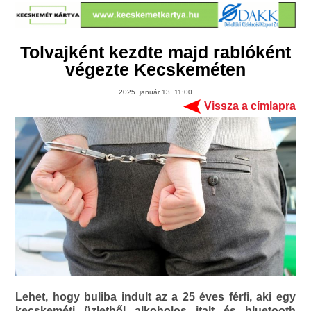
Tolvajként kezdte majd rablóként
végezte Kecskeméten
2025. január 13. 11:00
Vissza a címlapra
Lehet, hogy buliba indult az a 25 éves férfi, aki egy
kecskeméti üzletből alkoholos italt és bluetooth