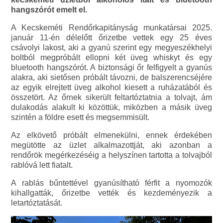
hangszórót emelt el.
A Kecskeméti Rendőrkapitányság munkatársai 2025.
január 11-én délelőtt őrizetbe vettek egy 25 éves
csávolyi lakost, aki a gyanú szerint egy megyeszékhelyi
boltból megpróbált ellopni két üveg whiskyt és egy
bluetooth hangszórót. A biztonsági őr felfigyelt a gyanús
alakra, aki sietősen próbált távozni, de balszerencséjére
az egyik elrejtett üveg alkohol kiesett a ruházatából és
összetört. Az őrnek sikerült feltartóztatnia a tolvajt, ám
dulakodás alakult ki közöttük, miközben a másik üveg
szintén a földre esett és megsemmisült.
Az elkövető próbált elmenekülni, ennek érdekében
megütötte az üzlet alkalmazottját, aki azonban a
rendőrök megérkezéséig a helyszínen tartotta a tolvajból
rablóvá lett fiatalt.
A rablás bűntettével gyanúsítható férfit a nyomozók
kihallgatták, őrizetbe vették és kezdeményezik a
letartóztatását.