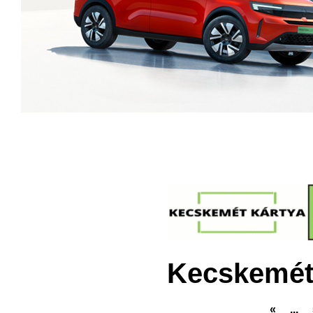
Kecskemét
«
...