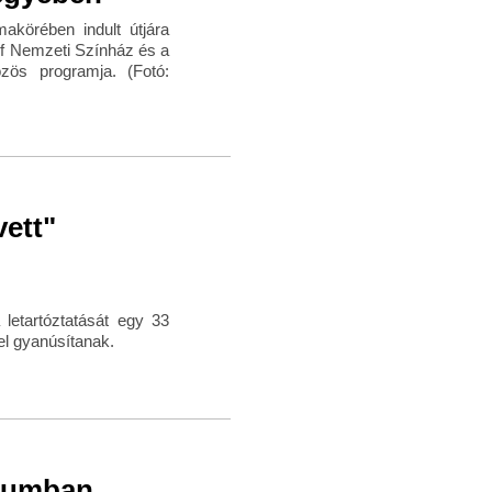
akörében indult útjára
f Nemzeti Színház és a
zös programja. (Fotó:
vett"
letartóztatását egy 33
el gyanúsítanak.
ziumban