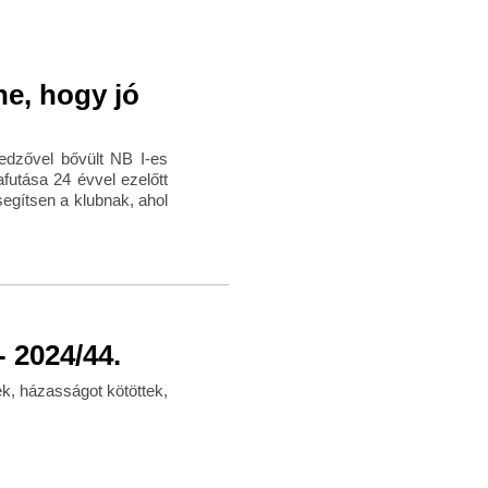
e, hogy jó
dzővel bővült NB I-es
utása 24 évvel ezelőtt
segítsen a klubnak, ahol
 2024/44.
k, házasságot kötöttek,