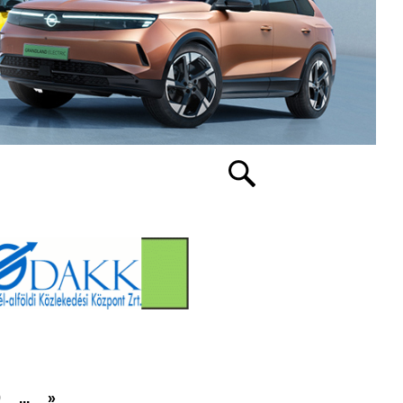
0
...
»