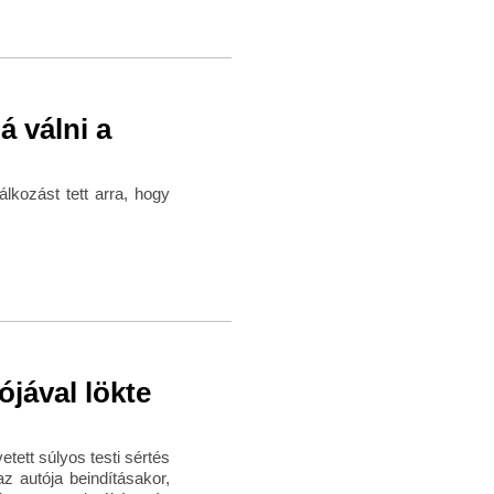
á válni a
álkozást tett arra, hogy
ójával lökte
tett súlyos testi sértés
z autója beindításakor,