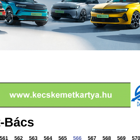
-Bács
561
562
563
564
565
566
567
568
569
57