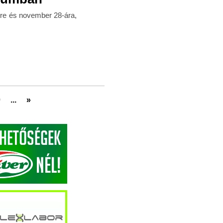
re és november 28-ára,
0
...
»