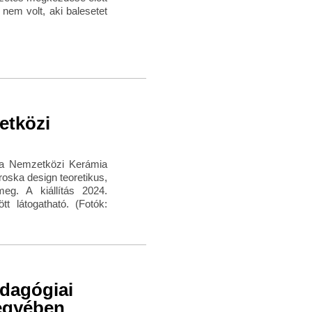
 nem volt, aki balesetet
etközi
 a Nemzetközi Kerámia
roska design teoretikus,
g. A kiállítás 2024.
t látogatható. (Fotók:
edagógiai
egyében