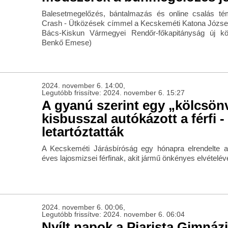
Balesetmegelőzés, bántalmazás és online csalás tém
Crash - Ütközések címmel a Kecskeméti Katona Józse
Bács-Kiskun Vármegyei Rendőr-főkapitányság új kö
Benkő Emese)
2024. november 6. 14:00,
Legutóbb frissítve: 2024. november 6. 15:27
A gyanú szerint egy „kölcsön
kisbusszal autókázott a férfi -
letartóztatták
A Kecskeméti Járásbíróság egy hónapra elrendelte a 
éves lajosmizsei férfinak, akit jármű önkényes elvételév
2024. november 6. 00:06,
Legutóbb frissítve: 2024. november 6. 06:04
Nyílt napok a Piarista Gimná