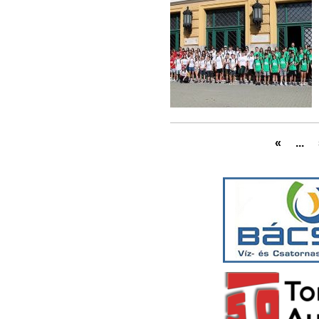
«
...