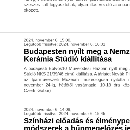
szeszes italt fogyasztottak; olyan ittas vezető azonban
okozott.
2024. november 6. 15:00,
Legutóbb frissítve: 2024. november 6. 16:01
Budapesten nyílt meg a Nemz
Kerámia Stúdió kiállítása
A budapesti Eötvös10 Művelődési Házban nyílt meg
Stúdió NKS 21/39/46 című kiállítása. A tárlatot Novák Pi
az Iparművészeti Múzeum muzeológusa nyitotta me
november 24-ig, hétfőtől vasárnapig, 10-18 óra közöt
Czerkl Gábor)
2024. november 6. 14:08,
Legutóbb frissítve: 2024. november 6. 15:45
Színházi előadás és élményp
módszerek a bűnmegelőzés j