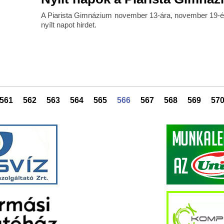
A Piarista Gimnázium november 13-ára, november 19-é
nyílt napot hirdet.
561
562
563
564
565
566
567
568
569
57