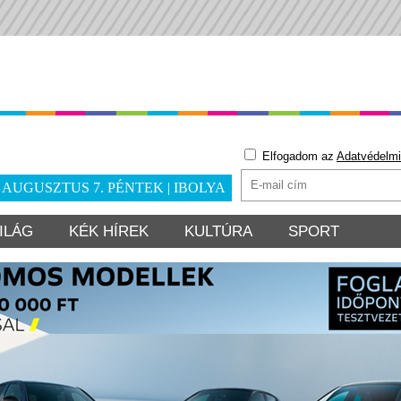
Elfogadom az
Adatvédelmi
. AUGUSZTUS 7. PÉNTEK | IBOLYA
ILÁG
KÉK HÍREK
KULTÚRA
SPORT