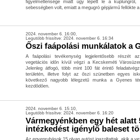
figyelmetlensége miatt úgy lépett le a kuplungról
sebességben volt, emiatt a megugró gépjármű fellökte a 
2024. november 6. 16:00,
Legutóbb frissítve: 2024. november 6. 16:34
Őszi faápolási munkálatok a 
A faápolási tevékenység legjelentősebb részét az 
vegetációs időn kívül végzi a Kecskeméti Városüzeme
Jelenleg átfogó, több mint 100 fát érintő feladatvé
területén, illetve folyt az őszi szünetben egyes is
következő nagyobb lélegzetű munka a Gyenes tére
kezdődően.
2024. november 6. 15:10,
Legutóbb frissítve: 2024. november 6. 16:20
Vármegyénkben egy hét alatt 
intézkedést igénylő baleset tö
Az egyenruhások 15 olyan autóst igazoltattak, akik a v