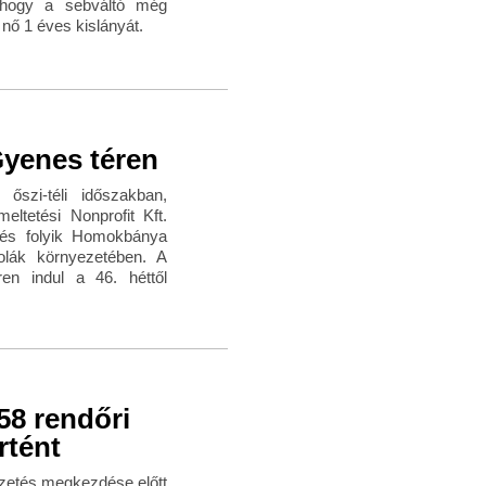
, hogy a sebváltó még
nő 1 éves kislányát.
Gyenes téren
őszi-téli időszakban,
ltetési Nonprofit Kft.
gzés folyik Homokbánya
kolák környezetében. A
n indul a 46. héttől
58 rendőri
rtént
ezetés megkezdése előtt