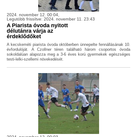
2024. november 12. 00:04,
Legutóbb frissítve: 2024. november 11. 23:43
A Piarista óvoda nyitott
délutánra várja az
érdeklődőket
A kecskeméti piarista óvoda októberben ünnepelte fennállásának 10.
évfordulóját. A Czollner téren található három csoportos óvoda
sokoldalúan alapozza meg a 3-6 éves korú gyermekek egészséges
testi-lelki-szellemi növekedését.