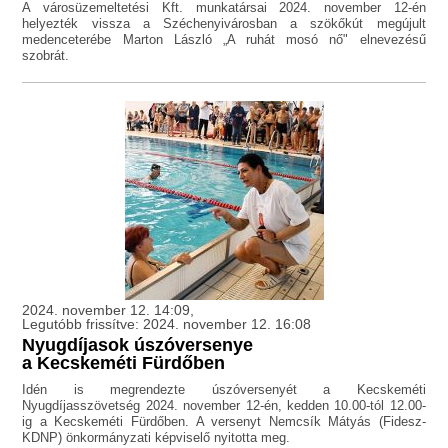
A városüzemeltetési Kft. munkatársai 2024. november 12-én
helyezték vissza a Széchenyivárosban a szökőkút megújult
medenceterébe Marton László „A ruhát mosó nő" elnevezésű
szobrát.
2024. november 12. 14:09,
Legutóbb frissítve: 2024. november 12. 16:08
Nyugdíjasok úszóversenye
a Kecskeméti Fürdőben
Idén is megrendezte úszóversenyét a Kecskeméti
Nyugdíjasszövetség 2024. november 12-én, kedden 10.00-tól 12.00-
ig a Kecskeméti Fürdőben. A versenyt Nemcsík Mátyás (Fidesz-
KDNP) önkormányzati képviselő nyitotta meg.