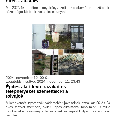
hírek - 2024/45.
A 2024/45. héten anyakönyvezett Kecskeméten születtek,
házasságot kötöttek, valamint elhunytak.
2024. november 12. 00:01,
Legutóbb frissítve: 2024. november 11. 23:43
Építés alatt lévő házakat és
telephelyeket szemeltek ki a
tolvajok
A kecskeméti nyomozók vádemelést javasolnak azzal az 56 és 54
éves férfival szemben, akik 6 lopás alkalmával több mint 10 millió
forint értékű zsákmányra tettek szert és legalább ilyen összegű kárt
okoztak.