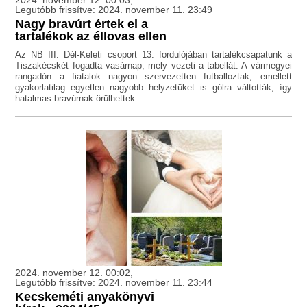
2024. november 12. 00:03,
Legutóbb frissítve: 2024. november 11. 23:49
Nagy bravúrt értek el a
tartalékok az éllovas ellen
Az NB III. Dél-Keleti csoport 13. fordulójában tartalékcsapatunk a
Tiszakécskét fogadta vasárnap, mely vezeti a tabellát. A vármegyei
rangadón a fiatalok nagyon szervezetten futballoztak, emellett
gyakorlatilag egyetlen nagyobb helyzetüket is gólra váltották, így
hatalmas bravúrnak örülhettek.
2024. november 12. 00:02,
Legutóbb frissítve: 2024. november 11. 23:44
Kecskeméti anyakönyvi