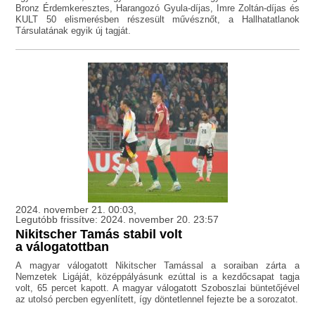
Bronz Érdemkeresztes, Harangozó Gyula-díjas, Imre Zoltán-díjas és
KULT 50 elismerésben részesült művésznőt, a Hallhatatlanok
Társulatának egyik új tagját.
2024. november 21. 00:03,
Legutóbb frissítve: 2024. november 20. 23:57
Nikitscher Tamás stabil volt
a válogatottban
A magyar válogatott Nikitscher Tamással a soraiban zárta a
Nemzetek Ligáját, középpályásunk ezúttal is a kezdőcsapat tagja
volt, 65 percet kapott. A magyar válogatott Szoboszlai büntetőjével
az utolsó percben egyenlített, így döntetlennel fejezte be a sorozatot.