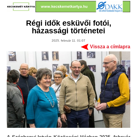
Régi idők esküvői fotói,
házassági történetei
2025. február 11. 01:07
Vissza a címlapra