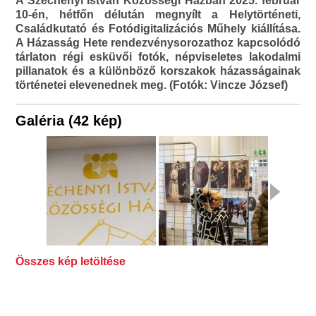
A Széchenyi István Közösségi Házban 2025. február
10-én, hétfőn délután megnyílt a Helytörténeti,
Családkutató és Fotódigitalizációs Műhely kiállítása.
A Házasság Hete rendezvénysorozathoz kapcsolódó
tárlaton régi esküvői fotók, népviseletes lakodalmi
pillanatok és a különböző korszakok házasságainak
történetei elevenednek meg. (Fotók: Vincze József)
Galéria (42 kép)
Összes kép letöltése