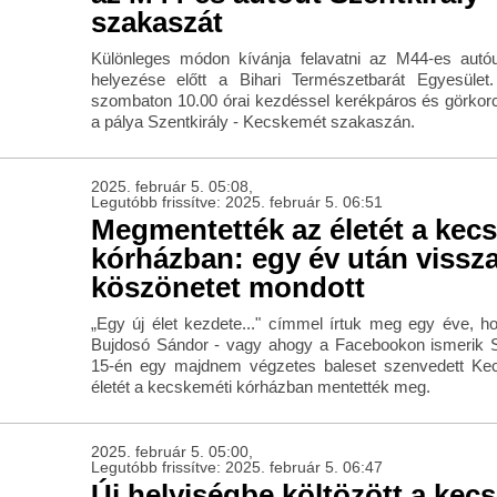
szakaszát
Különleges módon kívánja felavatni az M44-es autó
helyezése előtt a Bihari Természetbarát Egyesület
szombaton 10.00 órai kezdéssel kerékpáros és görkorc
a pálya Szentkirály - Kecskemét szakaszán.
2025. február 5. 05:08,
Legutóbb frissítve: 2025. február 5. 06:51
Megmentették az életét a kec
kórházban: egy év után vissza
köszönetet mondott
„Egy új élet kezdete..." címmel írtuk meg egy éve, h
Bujdosó Sándor - vagy ahogy a Facebookon ismerik Sa
15-én egy majdnem végzetes baleset szenvedett Ke
életét a kecskeméti kórházban mentették meg.
2025. február 5. 05:00,
Legutóbb frissítve: 2025. február 5. 06:47
Új helyiségbe költözött a kec