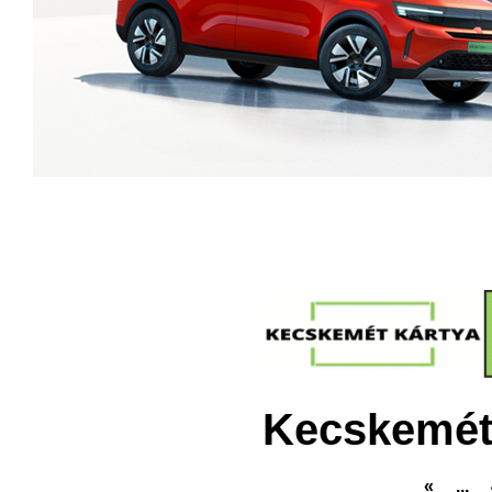
Kecskemét
«
...