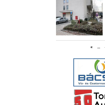
«
...