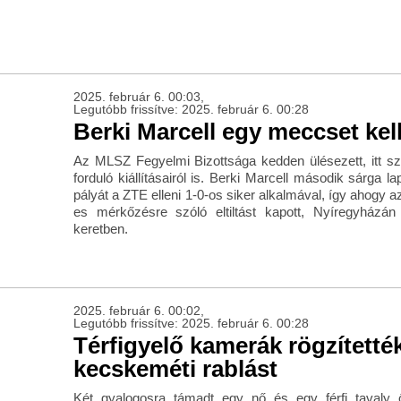
2025. február 6. 00:03,
Legutóbb frissítve: 2025. február 6. 00:28
Berki Marcell egy meccset kel
Az MLSZ Fegyelmi Bizottsága kedden ülésezett, itt szü
forduló kiállításairól is. Berki Marcell második sárga la
pályát a ZTE elleni 1-0-os siker alkalmával, így ahogy az
es mérkőzésre szóló eltiltást kapott, Nyíregyházá
keretben.
2025. február 6. 00:02,
Legutóbb frissítve: 2025. február 6. 00:28
Térfigyelő kamerák rögzítetté
kecskeméti rablást
Két gyalogosra támadt egy nő és egy férfi tavaly ő