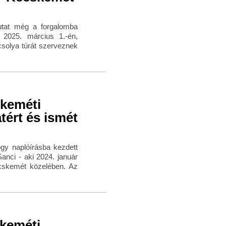
utat még a forgalomba
. 2025. március 1.-én,
solya túrát szerveznek
skeméti
tért és ismét
ogy naplóírásba kezdett
nci - aki 2024. január
cskemét közelében. Az
skeméti