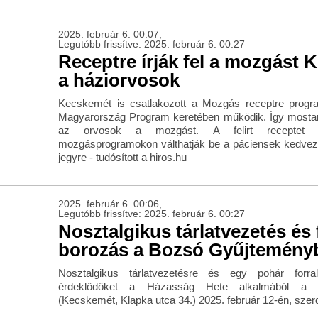
2025. február 6. 00:07,
Legutóbb frissítve: 2025. február 6. 00:27
Receptre írják fel a mozgást
a háziorvosok
Kecskemét is csatlakozott a Mozgás receptre progr
Magyarország Program keretében működik. Így mostantó
az orvosok a mozgást. A felirt receptet spo
mozgásprogramokon válthatják be a páciensek kedve
jegyre - tudósított a hiros.hu
2025. február 6. 00:06,
Legutóbb frissítve: 2025. február 6. 00:27
Nosztalgikus tárlatvezetés és 
borozás a Bozsó Gyűjtemény
Nosztalgikus tárlatvezetésre és egy pohár forral
érdeklődőket a Házasság Hete alkalmából a 
(Kecskemét, Klapka utca 34.) 2025. február 12-én, szer