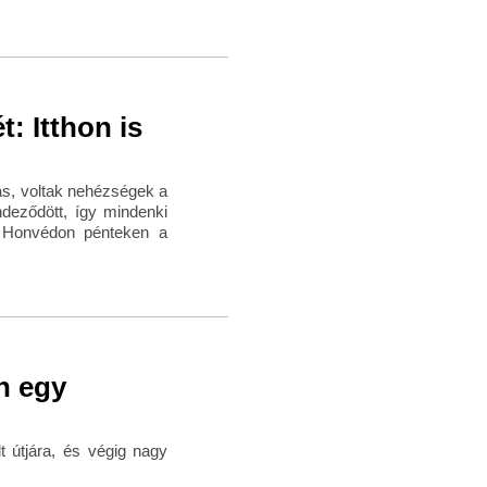
: Itthon is
s, voltak nehézségek a
ndeződött, így mindenki
a Honvédon pénteken a
n egy
t útjára, és végig nagy