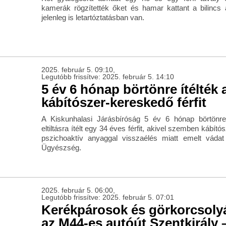
kamerák rögzítették őket és hamar kattant a bilincs 
jelenleg is letartóztatásban van.
2025. február 5. 09:10,
Legutóbb frissítve: 2025. február 5. 14:10
5 év 6 hónap börtönre ítélték 
kábítószer-kereskedő férfit
A Kiskunhalasi Járásbíróság 5 év 6 hónap börtönr
eltiltásra ítélt egy 34 éves férfit, akivel szemben kábít
pszichoaktív anyaggal visszaélés miatt emelt vádat
Ügyészség.
2025. február 5. 06:00,
Legutóbb frissítve: 2025. február 5. 07:01
Kerékpárosok és görkorcsoly
az M44-es autóút Szentkirály