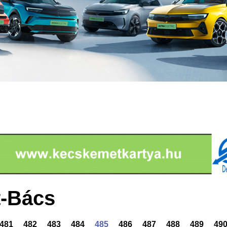
-Bács
481
482
483
484
485
486
487
488
489
49