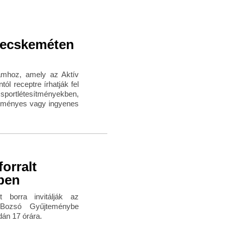
 Kecskeméten
amhoz, amely az Aktív
l receptre írhatják fel
rtlétesítményekben,
zményes vagy ingyenes
forralt
ben
t borra invitálják az
Bozsó Gyűjteménybe
dán 17 órára.