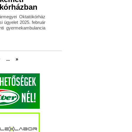
 kórházban
ármegyei Oktatókórház
 ügyelet 2025. február
zinti gyermekambulancia
0
...
»