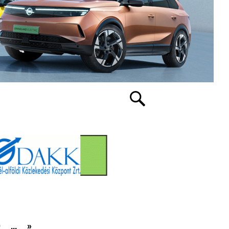
0
...
»