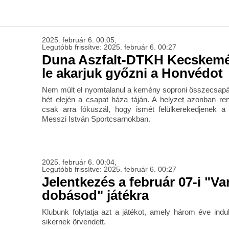
2025. február 6. 00:05,
Legutóbb frissítve: 2025. február 6. 00:27
Duna Aszfalt-DTKH Kecskemét
le akarjuk győzni a Honvédot
Nem múlt el nyomtalanul a kemény soproni összecsapá
hét elején a csapat háza táján. A helyzet azonban re
csak arra fókuszál, hogy ismét felülkerekedjenek 
Messzi István Sportcsarnokban.
2025. február 6. 00:04,
Legutóbb frissítve: 2025. február 6. 00:27
Jelentkezés a február 07-i "Va
dobásod" játékra
Klubunk folytatja azt a játékot, amely három éve indul
sikernek örvendett.