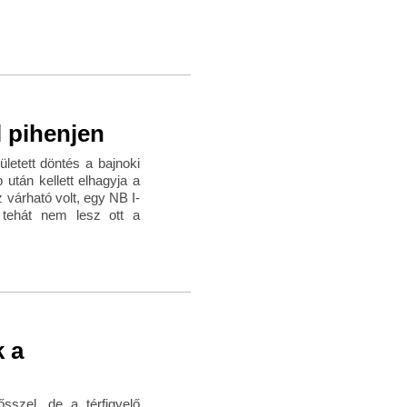
l pihenjen
letett döntés a bajnoki
p után kellett elhagyja a
 várható volt, egy NB I-
n tehát nem lesz ott a
k a
sszel, de a térfigyelő