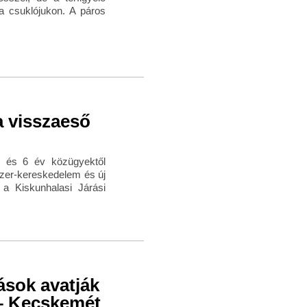
a csuklójukon. A páros
a visszaeső
e és 6 év közügyektől
ószer-kereskedelem és új
 a Kiskunhalasi Járási
ások avatják
 – Kecskemét