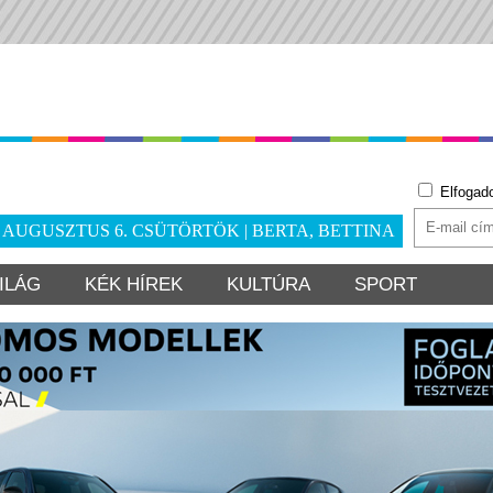
Elfogad
. AUGUSZTUS 6. CSÜTÖRTÖK | BERTA, BETTINA
ILÁG
KÉK HÍREK
KULTÚRA
SPORT