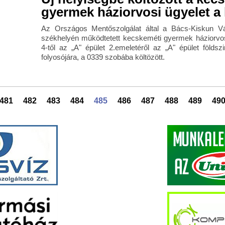
gyermek háziorvosi ügyelet a
Az Országos Mentőszolgálat által a Bács-Kiskun V
székhelyén működtetett kecskeméti gyermek háziorvosi
4-től az „A" épület 2.emeletéről az „A" épület földs
folyosójára, a 0339 szobába költözött.
481
482
483
484
485
486
487
488
489
49