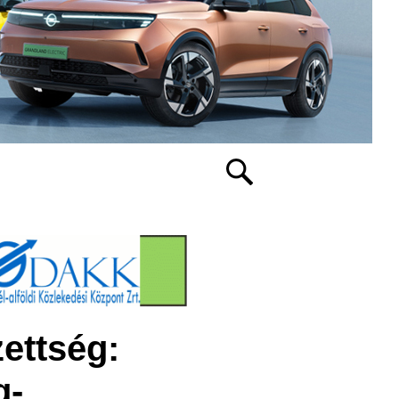
ettség:
g-