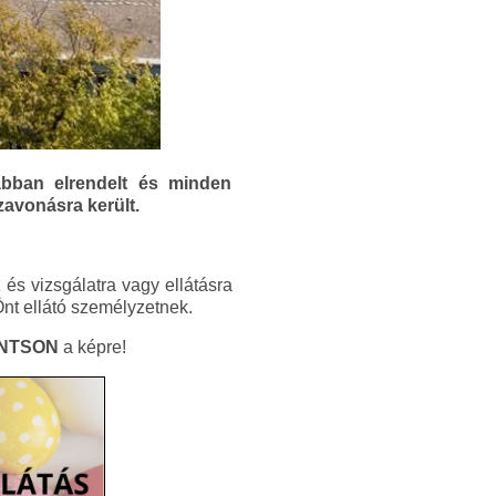
ábban elrendelt és minden
zavonásra került.
 és vizsgálatra vagy ellátásra
Önt ellátó személyzetnek.
INTSON
a képre!