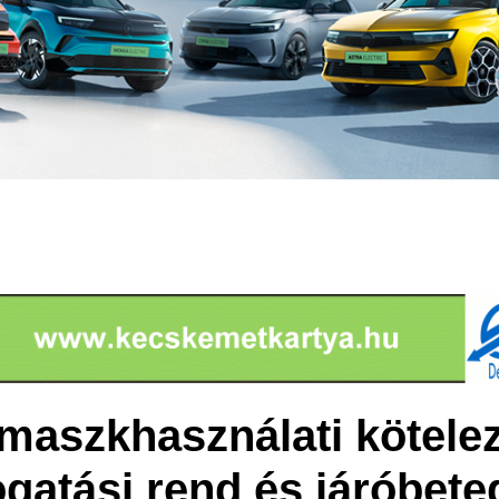
maszkhasználati kötelez
gatási rend és járóbete