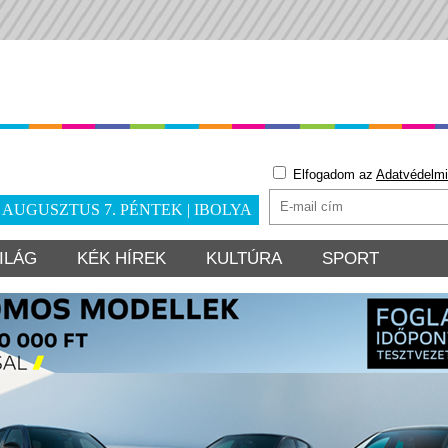
Elfogadom az
Adatvédelmi
. AUGUSZTUS 7. PÉNTEK | IBOLYA
ILÁG
KÉK HÍREK
KULTÚRA
SPORT