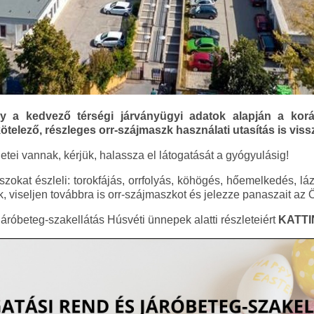
gy a kedvező térségi járványügyi adatok alapján a kor
telező, részleges orr-szájmaszk használati utasítás is viss
ei vannak, kérjük, halassza el látogatását a gyógyulásig!
okat észleli: torokfájás, orrfolyás, köhögés, hőemelkedés, láz
, viseljen továbbra is orr-szájmaszkot és jelezze panaszait az 
járóbeteg-szakellátás Húsvéti ünnepek alatti részleteiért
KATT