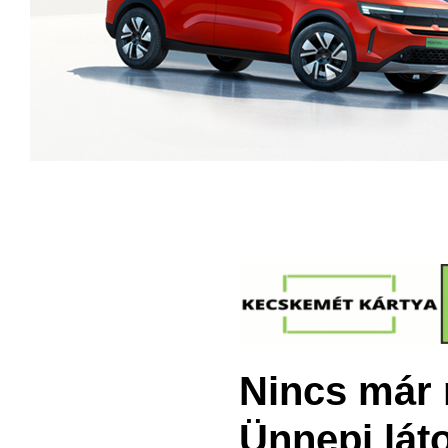
Nincs már 
Ünnepi láto