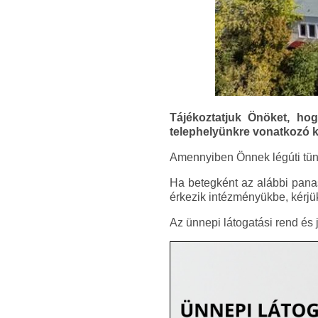
Tájékoztatjuk Önöket, ho
telephelyünkre vonatkozó kö
Amennyiben Önnek légúti tünet
Ha betegként az alábbi panasz
érkezik intézményükbe, kérjük
Az ünnepi látogatási rend és 