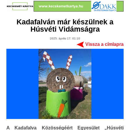
Kadafalván már készülnek a
Húsvéti Vidámságra
2025. április 17. 01:10
Vissza a címlapra
A Kadafalva Közösségéért Egyesület „Húsvéti