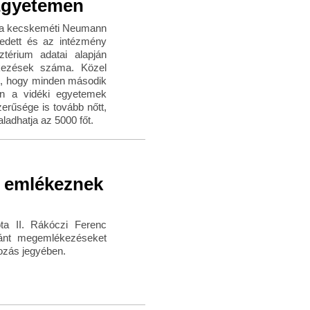
Egyetemen
ogy a kecskeméti Neumann
edett és az intézmény
ztérium adatai alapján
entkezések száma. Közel
tó, hogy minden második
ben a vidéki egyetemek
rűsége is tovább nőtt,
adhatja az 5000 főt.
e emlékeznek
ta II. Rákóczi Ferenc
ránt megemlékezéseket
tozás jegyében.