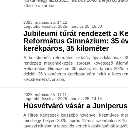
Kiskunfélegyháza) 2025. március 26-tól a teljeskörű látoga
közölte a kórház.
2025. március 25. 14:12,
Legutóbb frissítve: 2025. március 25. 15:30
Jubileumi túrát rendezett a K
Református Gimnázium: 35 év
kerékpáros, 35 kilométer
A kecskeméti református oktatás újraindulásának 3
rendezett megemlékezés sorozat következő állom
Református Gimnázium 35 diákja, és tanára 2025. 
délelőtt 35 kilométeres kerékpártúrára indult a Kecske
Kecskemét útvonalon.
2025. március 25. 11:11,
Legutóbb frissítve: 2025. március 25. 14:14
Húsvétváró vásár a Juniperu
A Hírös Kertészek legszebb növényei, kézműves mest
mind egy helyen 2025. április 12-én, szombaton 8-16
tavaszi alkalom a tetszetős kertek kialakításának jegyé