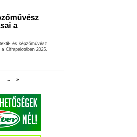
képzőművész
sai a
 textil- és képzőművész
 a Cifrapalotában 2025.
0
...
»