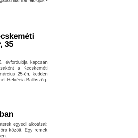
tási tilalmat feloldjuk -
ecskeméti
, 35
5. évfordulója kapcsán
ásaként a Kecskeméti
március 25-én, kedden
mét-Helvécia-Ballószög-
sban
erek egyedi alkotásai:
 óra között. Egy remek
ben.