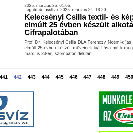
2025. március 25. 01:05,
Legutóbb frissítve: 2025. március 24. 18:20
Kelecsényi Csilla textil- és 
elmúlt 25 évben készült alkotá
Cifrapalotában
Prof. Dr. Kelecsényi Csilla DLA Ferenczy Noémi-díjas
elmúlt 25 évben készült műveinek kiállítása nyílik meg
március 29-én, szombaton délután.
441
442
443
444
445
446
447
448
449
45