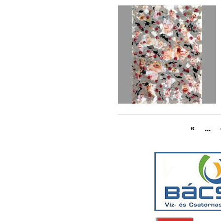
«
...