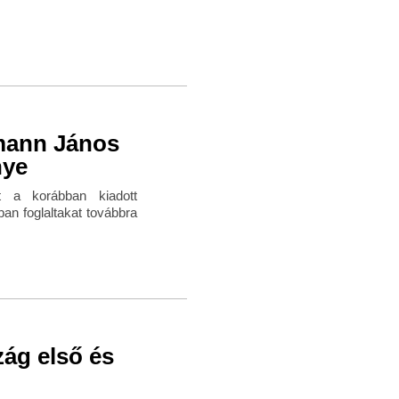
umann János
nye
 a korábban kiadott
an foglaltakat továbbra
ág első és