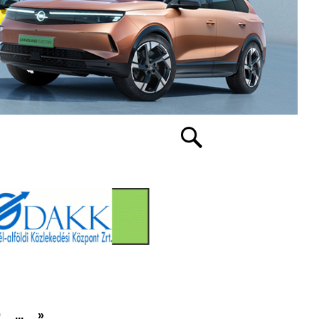
0
...
»