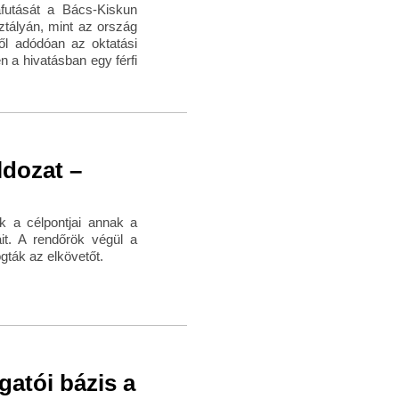
utását a Bács-Kiskun
tályán, mint az ország
ből adódóan az oktatási
 a hivatásban egy férfi
ldozat –
k a célpontjai annak a
káit. A rendőrök végül a
gták az elkövetőt.
gatói bázis a