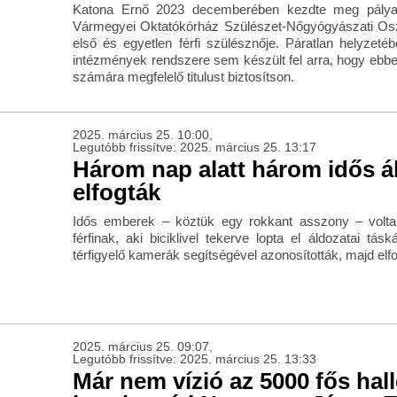
Katona Ernő 2023 decemberében kezdte meg pályaf
Vármegyei Oktatókórház Szülészet-Nőgyógyászati Osz
első és egyetlen férfi szülésznője. Páratlan helyzeté
intézmények rendszere sem készült fel arra, hogy ebben
számára megfelelő titulust biztosítson.
2025. március 25. 10:00,
Legutóbb frissítve: 2025. március 25. 13:17
Három nap alatt három idős á
elfogták
Idős emberek – köztük egy rokkant asszony – volta
férfinak, aki biciklivel tekerve lopta el áldozatai tás
térfigyelő kamerák segítségével azonosították, majd elfo
2025. március 25. 09:07,
Legutóbb frissítve: 2025. március 25. 13:33
Már nem vízió az 5000 fős hall