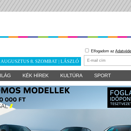
Elfogadom az
Adatvéde
. AUGUSZTUS 8. SZOMBAT | LÁSZLÓ
ILÁG
KÉK HÍREK
KULTÚRA
SPORT