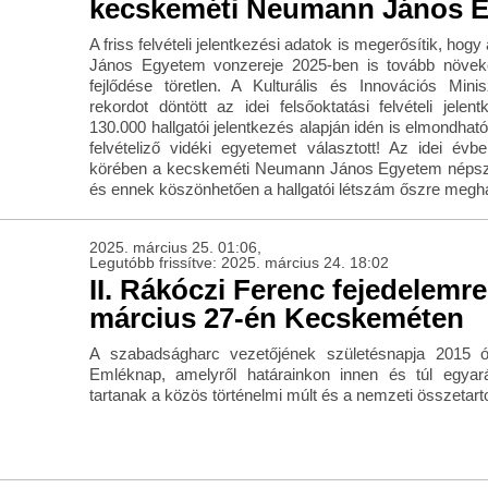
kecskeméti Neumann János 
A friss felvételi jelentkezési adatok is megerősítik, h
János Egyetem vonzereje 2025-ben is tovább növek
fejlődése töretlen. A Kulturális és Innovációs Minis
rekordot döntött az idei felsőoktatási felvételi jel
130.000 hallgatói jelentkezés alapján idén is elmondha
felvételiző vidéki egyetemet választott! Az idei év
körében a kecskeméti Neumann János Egyetem népsze
és ennek köszönhetően a hallgatói létszám őszre meghal
2025. március 25. 01:06,
Legutóbb frissítve: 2025. március 24. 18:02
II. Rákóczi Ferenc fejedelemr
március 27-én Kecskeméten
A szabadságharc vezetőjének születésnapja 2015 ó
Emléknap, amelyről határainkon innen és túl egya
tartanak a közös történelmi múlt és a nemzeti összetar