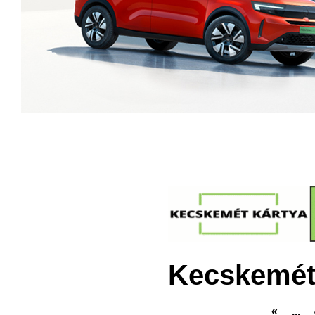
Kecskemét
«
...