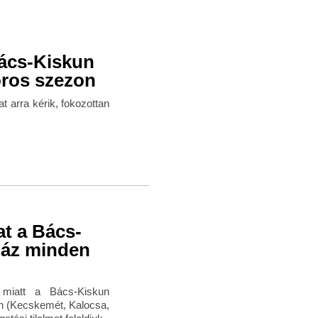
Bács-Kiskun
oros szezon
t arra kérik, fokozottan
at a Bács-
ház minden
 miatt a Bács-Kiskun
n (Kecskemét, Kalocsa,