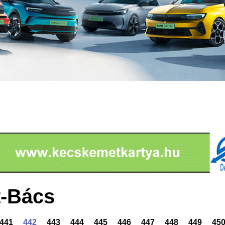
-Bács
441
442
443
444
445
446
447
448
449
45