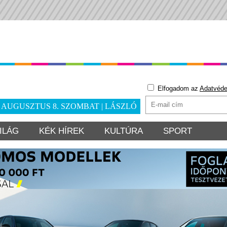
Elfogadom az
Adatvéde
. AUGUSZTUS 8. SZOMBAT | LÁSZLÓ
ILÁG
KÉK HÍREK
KULTÚRA
SPORT