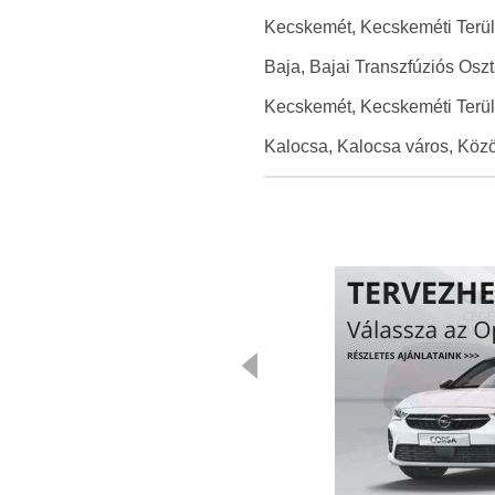
Kecskemét, Kecskeméti Területi
Baja, Bajai Transzfúziós Osztá
Kecskemét, Kecskeméti Területi
Kalocsa, Kalocsa város, Közös