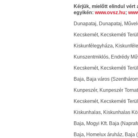
Kérjük, mielőtt elindul vér
egyikén:
www.ovsz.hu
;
www
Dunapataj, Dunapataj, Művelőd
Kecskemét, Kecskeméti Területi
Kiskunfélegyháza, Kiskunféleg
Kunszentmiklós, Endrédy Műve
Kecskemét, Kecskeméti Területi
Baja, Baja város (Szenthároms
Kunpeszér, Kunpeszér Tornate
Kecskemét, Kecskeméti Területi
Kiskunhalas, Kiskunhalas Kö
Baja, Mogyi Kft. Baja (Naprafo
Baja, Homelux áruház, Baja (S