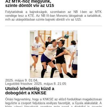
Az MTK-hoz megyünk,
szinte döntőt vív az U15
Folytatódnak a bajnokságok, szombaton az NB I-ben az MTK
vendége lesz a KTE. Az NB III-ban Monorra látogatnak a tartalékok,
míh az utánpótlásban szinte bajnoki döntőt vív az U15.
2025. május 9. 01:04,
Legutóbb frissítve: 2025. május 8. 21:05
Utolsó leheletéig küzd a
dobogóért a KNKSE
Óriási fegyvertény, hogy a KNKSE az előző fordulóban magabiztosan
legyőzte a csoport feljutásra esélyes favoritját, a Gyula alakulatát. A
hírös városi lányoknak azonban még ezzel a diadallal is csupán