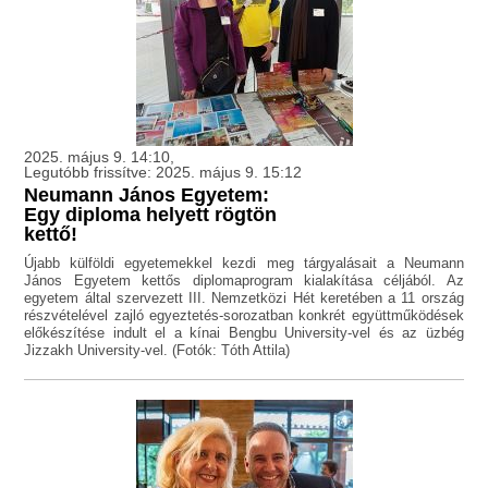
2025. május 9. 14:10,
Legutóbb frissítve: 2025. május 9. 15:12
Neumann János Egyetem:
Egy diploma helyett rögtön
kettő!
Újabb külföldi egyetemekkel kezdi meg tárgyalásait a Neumann
János Egyetem kettős diplomaprogram kialakítása céljából. Az
egyetem által szervezett III. Nemzetközi Hét keretében a 11 ország
részvételével zajló egyeztetés-sorozatban konkrét együttműködések
előkészítése indult el a kínai Bengbu University-vel és az üzbég
Jizzakh University-vel. (Fotók: Tóth Attila)