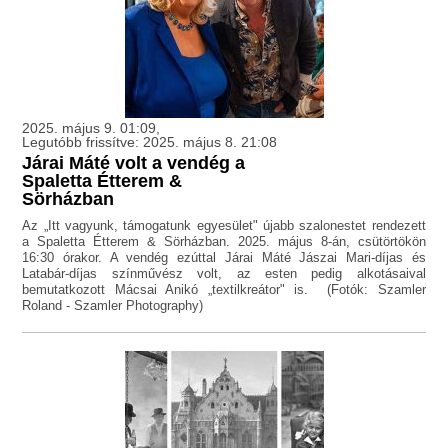
2025. május 9. 01:09,
Legutóbb frissítve: 2025. május 8. 21:08
Járai Máté volt a vendég a
Spaletta Étterem &
Sörházban
Az „Itt vagyunk, támogatunk egyesület" újabb szalonestet rendezett
a Spaletta Étterem & Sörházban. 2025. május 8-án, csütörtökön
16:30 órakor. A vendég ezúttal Járai Máté Jászai Mari-díjas és
Latabár-díjas színművész volt, az esten pedig alkotásaival
bemutatkozott Mácsai Anikó „textilkreátor" is. (Fotók: Szamler
Roland - Szamler Photography)