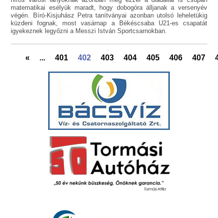
matematikai esélyük maradt, hogy dobogóra álljanak a versenyév
végén. Bíró-Kisjuhász Petra tanítványai azonban utolsó leheletükig
küzdeni fognak, most vasárnap a Békéscsaba U21-es csapatát
igyekeznek legyőzni a Messzi István Sportcsarnokban.
«
...
401
402
403
404
405
406
407