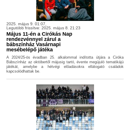
2025. május 9. 01:07,
Legutóbb frissítve: 2025. május 8. 21:23
Május 11-én a Cirókás Nap
rendezvénnyel zárul a
bábszínház Vasárnapi
mesébelépő játéka
A 2024/25-ös évadban 25. alkalommal indította útjára a Ciróka
Bábszínház az októbertől májusig tartó, évente megújuló tematikájú
játékát, amelybe a hétvégi előadásokra ellátogató családok
kapcsolódhattak be.