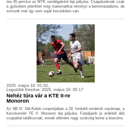
óra 45 perckor az MTK vendégeként lép pályára. Csapatunknak csak
a győzelem jelenthet még matematikai reményt a bennmaradásra, de
sorsunk már így sem saját kezünkben van.
2025. május 10. 01:02,
Legutóbb frissítve: 2025. május 10. 05:17
Nehéz túra vár a KTE II-re
Monoron
Az NB III. Dél-Keleti csoportjában a 28. fordulót rendezik vasárnap, a
Kecskeméti TE II. Monoron lép pályára. Fiataljaink jó erőkből álló
csapattal találkoznak, ennek ellenére nagy szükség lenne a bravúrra.