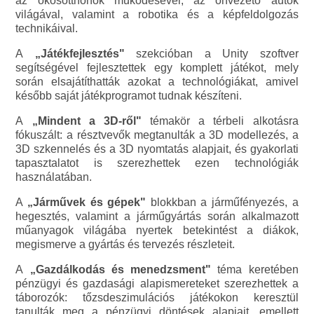
az okosotthonok működésével, az önvezető autók
világával, valamint a robotika és a képfeldolgozás
technikáival.
A
„Játékfejlesztés"
szekcióban a Unity szoftver
segítségével fejlesztettek egy komplett játékot, mely
során elsajátíthatták azokat a technológiákat, amivel
később saját játékprogramot tudnak készíteni.
A
„Mindent a 3D-ről"
témakör a térbeli alkotásra
fókuszált: a résztvevők megtanulták a 3D modellezés, a
3D szkennelés és a 3D nyomtatás alapjait, és gyakorlati
tapasztalatot is szerezhettek ezen technológiák
használatában.
A
„Járművek és gépek"
blokkban a járműfényezés, a
hegesztés, valamint a járműgyártás során alkalmazott
műanyagok világába nyertek betekintést a diákok,
megismerve a gyártás és tervezés részleteit.
A
„Gazdálkodás és menedzsment"
téma keretében
pénzügyi és gazdasági alapismereteket szerezhettek a
táborozók: tőzsdeszimulációs játékokon keresztül
tanulták meg a pénzügyi döntések alapjait, emellett