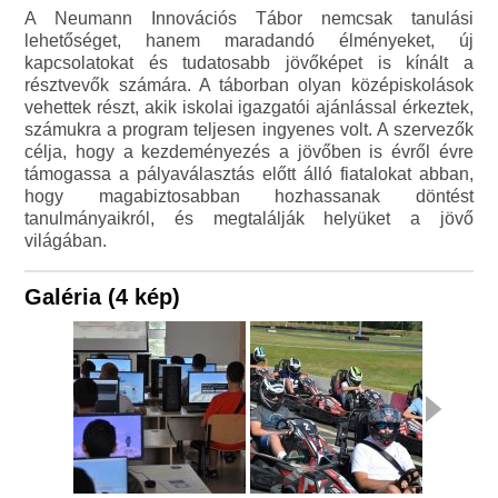
A Neumann Innovációs Tábor nemcsak tanulási
lehetőséget, hanem maradandó élményeket, új
kapcsolatokat és tudatosabb jövőképet is kínált a
résztvevők számára. A táborban olyan középiskolások
vehettek részt, akik iskolai igazgatói ajánlással érkeztek,
számukra a program teljesen ingyenes volt. A szervezők
célja, hogy a kezdeményezés a jövőben is évről évre
támogassa a pályaválasztás előtt álló fiatalokat abban,
hogy magabiztosabban hozhassanak döntést
tanulmányaikról, és megtalálják helyüket a jövő
világában.
Galéria (4 kép)