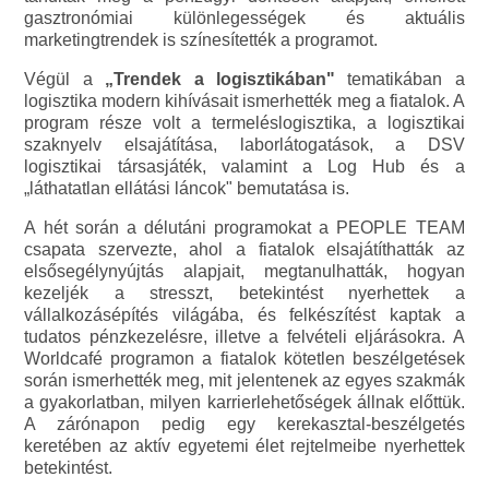
gasztronómiai különlegességek és aktuális
marketingtrendek is színesítették a programot.
Végül a
„Trendek a logisztikában"
tematikában a
logisztika modern kihívásait ismerhették meg a fiatalok. A
program része volt a termeléslogisztika, a logisztikai
szaknyelv elsajátítása, laborlátogatások, a DSV
logisztikai társasjáték, valamint a Log Hub és a
„láthatatlan ellátási láncok" bemutatása is.
A hét során a délutáni programokat a PEOPLE TEAM
csapata szervezte, ahol a fiatalok elsajátíthatták az
elsősegélynyújtás alapjait, megtanulhatták, hogyan
kezeljék a stresszt, betekintést nyerhettek a
vállalkozásépítés világába, és felkészítést kaptak a
tudatos pénzkezelésre, illetve a felvételi eljárásokra. A
Worldcafé programon a fiatalok kötetlen beszélgetések
során ismerhették meg, mit jelentenek az egyes szakmák
a gyakorlatban, milyen karrierlehetőségek állnak előttük.
A zárónapon pedig egy kerekasztal-beszélgetés
keretében az aktív egyetemi élet rejtelmeibe nyerhettek
betekintést.