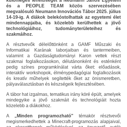
különleges lehetőséget a Neumann János Egyetem
és a PEOPLE TEAM közös szervezésében
megvalósuló Neumann Innovációs Tábor 2025. július
14-19-ig. A diákok belekóstolhattak az egyetemi élet
mindennapjaiba, és közelebb kerülhettek a jövő
technológiáihoz, tudományterületeihez és
szakmáihoz.
A résztvevők délelőttönként a GAMF Műszaki és
Informatikai Karának laborjaiban és tantermeiben,
valamint a Gazdaságtudományi Karon vettek részt
szakmai foglalkozásokon, délutánonként és esténként
pedig színes programkínálat várta őket: előadások,
interaktív workshopok, élménypedagógiai foglalkozások
és kreatív műhelyek segítették őket az önismeretben,
pályaválasztásban és készségeik fejlesztésében.
A tábor hat izgalmas, tematikus irány köré épült, amelyek
mindegyike a jövő szakmáit és technológiáit hozta
közelebb a diákokhoz.
A
„Minden programozható"
témakör résztvevői
megismerkedhettek a Minecraft-programozás alapjaival,