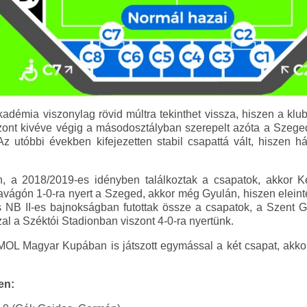
démia viszonylag rövid múltra tekinthet vissza, hiszen a klu
zont kivéve végig a másodosztályban szerepelt azóta a Szeged
 Az utóbbi években kifejezetten stabil csapattá vált, hiszen
n, a 2018/2019-es idényben találkoztak a csapatok, akkor K
zavágón 1-0-ra nyert a Szeged, akkor még Gyulán, hiszen eleint
NB II-es bajnokságban futottak össze a csapatok, a Szent G
szal a Széktói Stadionban viszont 4-0-ra nyertünk.
L Magyar Kupában is játszott egymással a két csapat, akkor 
en: