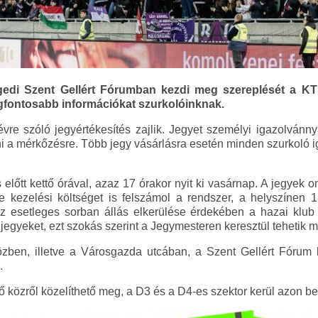
edi Szent Gellért Fórumban kezdi meg szereplését a KTE
gfontosabb információkat szurkolóinknak.
re szóló jegyértékesítés zajlik. Jegyet személyi igazolvánn
olni a mérkőzésre. Több jegy vásárlásra esetén minden szurkoló
előtt kettő órával, azaz 17 órakor nyit ki vasárnap. A jegyek 
e kezelési költséget is felszámol a rendszer, a helyszínen 1
z esetleges sorban állás elkerülése érdekében a hazai klub
 jegyeket, ezt szokás szerint a Jegymesteren keresztül tehetik
zben, illetve a Városgazda utcában, a Szent Gellért Fórum
.
 közről közelíthető meg, a D3 és a D4-es szektor kerül azon be