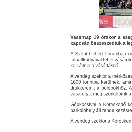
Vasárnap 19 órakor a szeg
kapcsán összeszedtük a le
A Szent Gellért Fórumban név
futballkártyával lehet vásár
kell állnia a vásárlásnál.
A vendég szektor a mérkőzés 
1000 forintba kerülnek, amir
drukkereink a belépőkhöz. A
vásárolják meg szurkolóink a
Gépkocsival a Kereskedő kö
parkolóhely áll rendelkezésre
A vendég szektor a Kereskedő