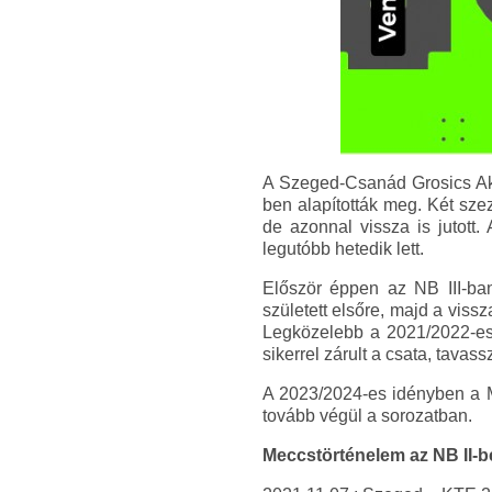
A Szeged-Csanád Grosics Aka
ben alapították meg. Két sze
de azonnal vissza is jutott.
legutóbb hetedik lett.
Először éppen az NB III-ba
született elsőre, majd a viss
Legközelebb a 2021/2022-es 
sikerrel zárult a csata, tavas
A 2023/2024-es idényben a MO
tovább végül a sorozatban.
Meccstörténelem az NB II-b