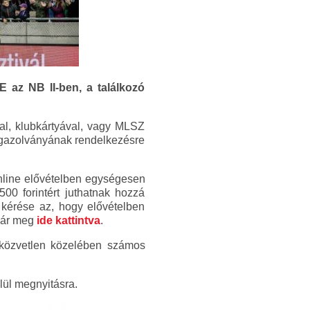
 az NB II-ben, a találkozó
yal, klubkártyával, vagy MLSZ
 igazolványának rendelkezésre
online elővételben egységesen
500 forintért juthatnak hozzá
 kérése az, hogy elővételben
 már meg
ide kattintva
.
 közvetlen közelében számos
lül megnyitásra.