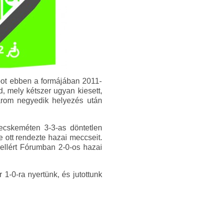
bot ebben a formájában 2011-
, mely kétszer ugyan kiesett,
 három negyedik helyezés után
ecskeméten 3-3-as döntetlen
e ott rendezte hazai meccseit.
ellért Fórumban 2-0-os hazai
1-0-ra nyertünk, és jutottunk