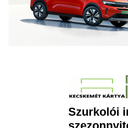
Szurkolói 
szezonnyi