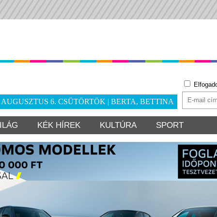
Elfogad
. AUGUSZTUS 6. CSÜTÖRTÖK | BERTA, BETTINA
ILÁG
KÉK HÍREK
KULTÚRA
SPORT