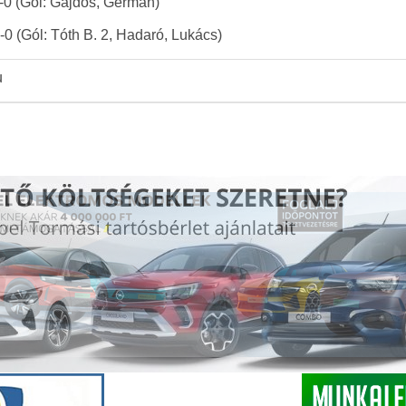
-0 (Gól: Gajdos, Germán)
0 (Gól: Tóth B. 2, Hadaró, Lukács)
u