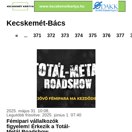
Kecskemét-Bács
«
...
371
372
373
374
375
376
377
2025. május 31. 10:08,
Legutóbb frissítve: 2025. június 1. 07:40
Fémipari vállalkozók
figyelem! Érkezik a Totál-
Metál Roadshow