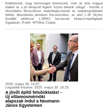
Küldetésünk, hogy biztonságot teremtsünk, mert az erős magyar
haderő és a jól kiképzett légierő "közös békénk záloga" - közölte a
Honvédelmi Minisztérium haderőfejlesztésért és védelempolitikáért
felelős államtitkára pénteken Kecskeméten, az első L-39 Skyfox
(korábbi jelöléssel L-39NG) harcászati kiképző-repülőgépek
fogadásán. (Fotók: MTI/Bús Csaba)
2025. május 30. 14:07,
Legutóbb frissítve: 2025. május 30. 16:25
A jövőt építő felsőoktatás! -
Új villamosmérnöki
alapszak indul a Neumann
János Egyetemen