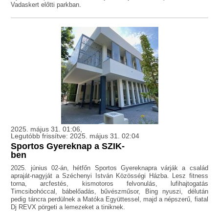
Vadaskert előtti parkban.
2025. május 31. 01:06,
Legutóbb frissítve: 2025. május 31. 02:04
Sportos Gyereknap a SZIK-
ben
2025. június 02-án, hétfőn Sportos Gyereknapra várják a család
apraját-nagyját a Széchenyi István Közösségi Házba. Lesz fitness
torna, arcfestés, kismotoros felvonulás, lufihajtogatás
Timcsibohóccal, bábelőadás, bűvészműsor, Bing nyuszi, délután
pedig táncra perdülnek a Matóka Együttessel, majd a népszerű, fiatal
Dj REVX pörgeti a lemezeket a tiniknek.