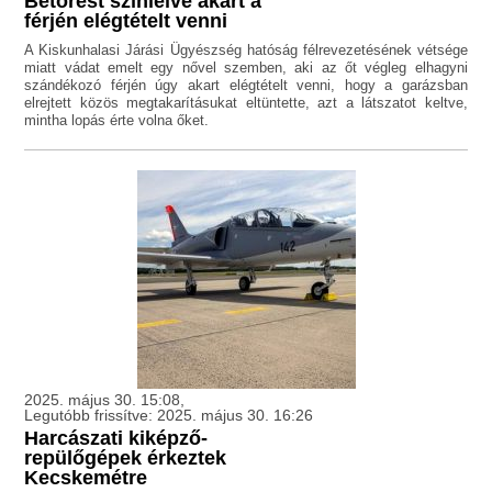
Betörést színlelve akart a
férjén elégtételt venni
A Kiskunhalasi Járási Ügyészség hatóság félrevezetésének vétsége
miatt vádat emelt egy nővel szemben, aki az őt végleg elhagyni
szándékozó férjén úgy akart elégtételt venni, hogy a garázsban
elrejtett közös megtakarításukat eltüntette, azt a látszatot keltve,
mintha lopás érte volna őket.
2025. május 30. 15:08,
Legutóbb frissítve: 2025. május 30. 16:26
Harcászati kiképző-
repülőgépek érkeztek
Kecskemétre