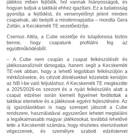
játékos miben fejlődik, hol vannak hiányosságok, és
hogyan tudjuk a taktikát ehhez igazítani. Ez a tudatosság
gyorsítja a fejlődést, és versenyelőnyt jelent minden
csapatnak, aki beépíti a mindennapjaiba – mondta Gera
Zoltán, a Kecskeméti TE vezetőedzője.
Csernus Attila, a Cube vezetője és tulajdonosa biztos
benne, hogy csapatunk profitálni fog az
együttműködésből:
– A Cube nem csupán a csapat felkészülését és
játékosanalízisét támogatja, hanem segít a Kecskeméti
TE-nek abban, hogy a lehető legjobban felkészüljön a
mérkőzésekre, és célzott döntésekkel közelebb kerüljön
az NB I-be való feljutáshoz. A Kecskeméti TE megkezdte
a 2025/2026-os szezont és a nyári felkészülés alatt a
csapat edzései során kiemelt figyelmet fordítottak a
taktikai elemekre és a játékosok egyéni fejlesztésére. Az
új igazolásokban is nagy szerepet játszott a Cube
rendszere, használatával egyszerűen lehetet megtalálni
a legalkalmasabb magyar játékosokat, továbbá lehetővé
tette a Kecskemét számára, hogy részletes elemzéseket
végezzenek, és személyre szabott edzéstervet