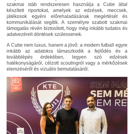
szakmai stáb rendszeresen használja a Cube által
készített riportokat, amelyek az edzések, meccsek,
játékosok egyéni előrehaladásának megértését és
kommunikálását segítik. A személyre szabott szakmai
támogatás révén biztosított, hogy még inkább tudatos és
adatvezérelt döntések szülessenek.
A Cube nem luxus, hanem a jövő: a modern futball egyre
inkább az adatokra támaszkodik a fejlődés és a
továbblépés érdekében, legyen szó edzések
hatékonyságáról, célzott scoutingról vagy a mérkőzések
elemzéséről és vizuális bemutatásáról.