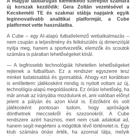
A magyar labdarúgás kiemelkedő szereplői számára
új korszak kezdődik: Gera Zoltán vezetésével a
Kecskeméti TE és szakmai stábja napjaink egyik
leginnovatívabb analitikai platformját, a Cube
platformot vette használatba.
A Cube – egy AI-alapú futballelemző webalkalmazás –
nem csupán a teljesítmény és felkészülés új dimenzióját
nyitja meg, hanem a sportvezetők, elemzők és scoutok
számára is páratlan lehetőségeket kínál.
— A legfrissebb technológiák hihetetlen lehetőségeket
rejtenek a futballban. Ez a rendszer egyszerre tesz
minket tudatosabbá és gyorsabbá. Ahogy ezt korábban
is említettem: játékosként mindig is nyitott voltam az új,
technológia-alapú megoldásokra. Ez óriási lehetőség, ha
már annak az irányába mozdulunk el, ami valóban előnyt
jelent a pályán és azon kívül is. Edzőként és volt
játékosként pontosan tudom, hogy apróságok
dönthetnek meccsekről és szezonokról. A Cube
rendszere azért hasznos, mert nem csak adatokat ad,
hanem segít megérteni a mögöttük lévő történetet is. Egy
klub számára óriási érték, ha azonnal látja, melyik