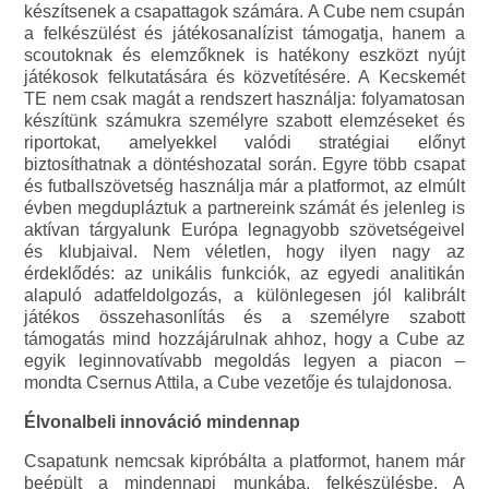
készítsenek a csapattagok számára. A Cube nem csupán
a felkészülést és játékosanalízist támogatja, hanem a
scoutoknak és elemzőknek is hatékony eszközt nyújt
játékosok felkutatására és közvetítésére. A Kecskemét
TE nem csak magát a rendszert használja: folyamatosan
készítünk számukra személyre szabott elemzéseket és
riportokat, amelyekkel valódi stratégiai előnyt
biztosíthatnak a döntéshozatal során. Egyre több csapat
és futballszövetség használja már a platformot, az elmúlt
évben megdupláztuk a partnereink számát és jelenleg is
aktívan tárgyalunk Európa legnagyobb szövetségeivel
és klubjaival. Nem véletlen, hogy ilyen nagy az
érdeklődés: az unikális funkciók, az egyedi analitikán
alapuló adatfeldolgozás, a különlegesen jól kalibrált
játékos összehasonlítás és a személyre szabott
támogatás mind hozzájárulnak ahhoz, hogy a Cube az
egyik leginnovatívabb megoldás legyen a piacon –
mondta Csernus Attila, a Cube vezetője és tulajdonosa.
Élvonalbeli innováció mindennap
Csapatunk nemcsak kipróbálta a platformot, hanem már
beépült a mindennapi munkába, felkészülésbe. A