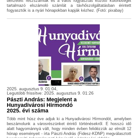
befizetett részszámlák és a valós fogyasztás közötti különbséget
tartalmazó elszámoló számlát a távhőszolgáltatásban érintett
fogyasztók is a nyári hónapokban kapják kézhez. (Fotó: pixabay)
2025. augusztus 9. 01:04,
Legutóbb frissítve: 2025. augusztus 9. 01:26
Pászti András: Megjelent a
Hunyadivárosi Hirmondó
2025. évi száma
Több mint húsz éve adjuk ki a Hunyadivárosi Hírmondót, amelyben
beszámolunk a városrészünket érintő történésekről. E hosszú idő
alatt hagyománnyá vált, hogy minden évben felidézzük az elmúlt 12
hónap eseményeit - írta Pászti András (Fidesz-KDNP) megválasztott