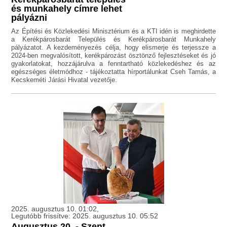
és munkahely címre lehet
pályázni
Az Építési és Közlekedési Minisztérium és a KTI idén is meghirdette
a Kerékpárosbarát Település és Kerékpárosbarát Munkahely
pályázatot. A kezdeményezés célja, hogy elismerje és terjessze a
2024-ben megvalósított, kerékpározást ösztönző fejlesztéseket és jó
gyakorlatokat, hozzájárulva a fenntartható közlekedéshez és az
egészséges életmódhoz - tájékoztatta hírportálunkat Cseh Tamás, a
Kecskeméti Járási Hivatal vezetője.
2025. augusztus 10. 01:02,
Legutóbb frissítve: 2025. augusztus 10. 05:52
Augusztus 20. - Szent