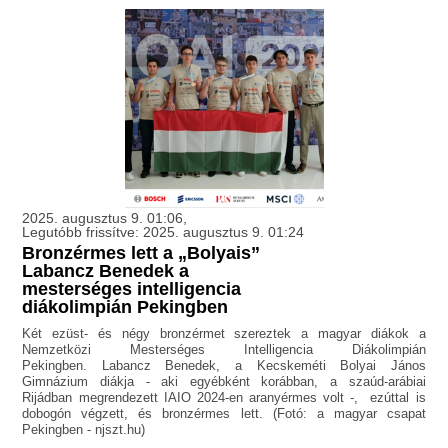
2025. augusztus 9. 01:06,
Legutóbb frissítve: 2025. augusztus 9. 01:24
Bronzérmes lett a „Bolyais”
Labancz Benedek a
mesterséges intelligencia
diákolimpián Pekingben
Két ezüst- és négy bronzérmet szereztek a magyar diákok a
Nemzetközi Mesterséges Intelligencia Diákolimpián
Pekingben. Labancz Benedek, a Kecskeméti Bolyai János
Gimnázium diákja - aki egyébként korábban, a szaúd-arábiai
Rijádban megrendezett IAIO 2024-en aranyérmes volt -, ezúttal is
dobogón végzett, és bronzérmes lett. (Fotó: a magyar csapat
Pekingben - njszt.hu)