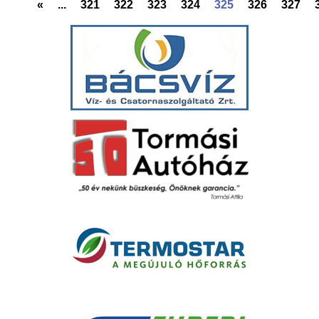
«
...
321
322
323
324
325
326
327