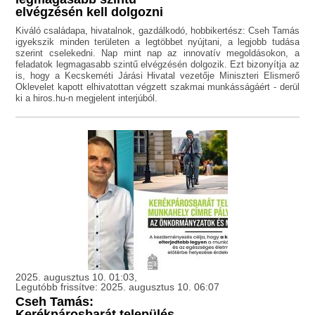
elvégzésén kell dolgozni
Kiváló családapa, hivatalnok, gazdálkodó, hobbikertész: Cseh Tamás
igyekszik minden területen a legtöbbet nyújtani, a legjobb tudása
szerint cselekedni. Nap mint nap az innovatív megoldásokon, a
feladatok legmagasabb szintű elvégzésén dolgozik. Ezt bizonyítja az
is, hogy a Kecskeméti Járási Hivatal vezetője Miniszteri Elismerő
Oklevelet kapott elhivatottan végzett szakmai munkásságáért - derül
ki a hiros.hu-n megjelent interjúból.
2025. augusztus 10. 01:03,
Legutóbb frissítve: 2025. augusztus 10. 06:07
Cseh Tamás:
Kerékpárosbarát település