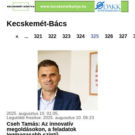
Kecskemét-Bács
«
...
321
322
323
324
325
326
327
2025. augusztus 10. 01:05,
Legutóbb frissítve: 2025. augusztus 10. 06:23
Cseh Tamás: Az innovatív
megoldásokon, a feladatok
legmagasabb szintű