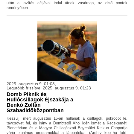
után a javítás céljával indul útnak vasárnap, az első pontok
reményében.
2025. augusztus 9. 01:08,
Legutóbb frissítve: 2025. augusztus 9. 01:23
Domb Piknik és
Hullócsillagok Éjszakája a
Benkó Zoltán
Szabadidőközpontban
Készülj, mert augusztus 16-án hullanak a csillagok, pokrócot le,
távcsövet fel, és irány a Dombtető! Ahol idén ismét a Kecskeméti
Planetárium és a Magyar Csillagászati Egyesület Kiskun Csoportja
várja izgalmas programokkal a látogatókat. (Archív keol.hu fotó: