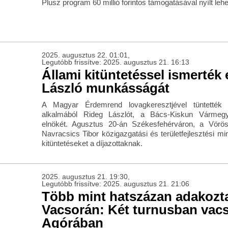
Plusz program 60 millió forintos támogatásával nyílt leh
2025. augusztus 22. 01:01,
Legutóbb frissítve: 2025. augusztus 21. 16:13
Állami kitüntetéssel ismerték 
László munkásságát
A Magyar Érdemrend lovagkeresztjével tüntették
alkalmából Rideg Lászlót, a Bács-Kiskun Vármegy
elnökét. Agusztus 20-án Székesfehérváron, a Vörö
Navracsics Tibor közigazgatási és területfejlesztési min
kitüntetéseket a díjazottaknak.
2025. augusztus 21. 19:30,
Legutóbb frissítve: 2025. augusztus 21. 21:06
Több mint hatszázan adakozta
Vacsorán: Két turnusban vacs
Agórában