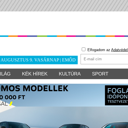
Elfogadom az
Adatvédel
. AUGUSZTUS 9. VASÁRNAP | EMŐD
ILÁG
KÉK HÍREK
KULTÚRA
SPORT