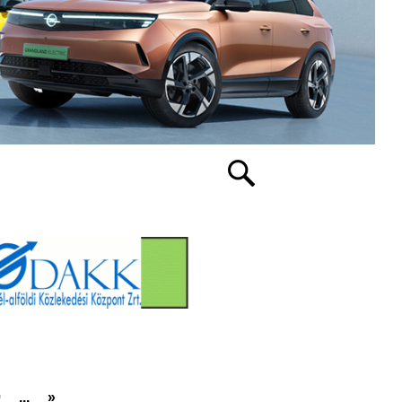
0
...
»