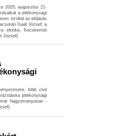
a 2025. augusztus 21-
ozásaikat a jótékonysági
en: ezúttal az időjárás
vacsorán Gaál József, a
ra elnöke, Kecskemét
e József)
s
tékonysági
nyezésére, több civil
rázstáska jótékonysági
 immár hagyományosan -
zsef)