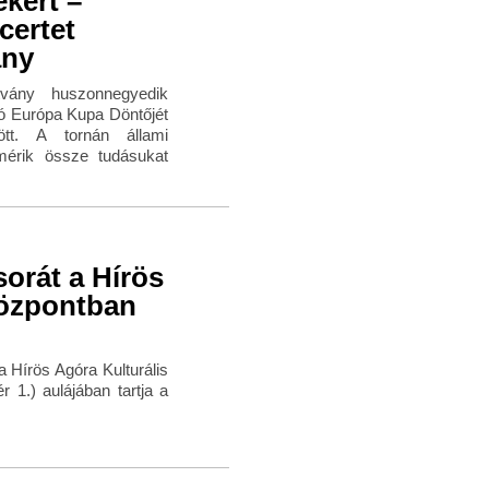
kért –
certet
ány
vány huszonnegyedik
ó Európa Kupa Döntőjét
tt. A tornán állami
mérik össze tudásukat
sorát a Hírös
Központban
a Hírös Agóra Kulturális
 1.) aulájában tartja a