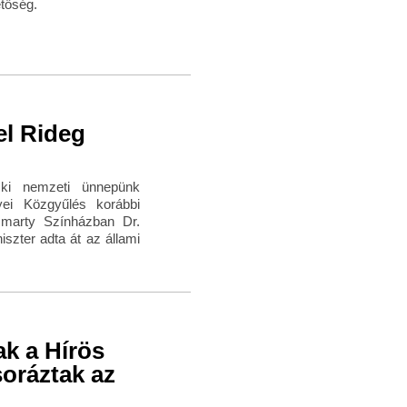
etőség.
el Rideg
 ki nemzeti ünnepünk
ei Közgyűlés korábbi
smarty Színházban Dr.
iszter adta át az állami
k a Hírös
oráztak az