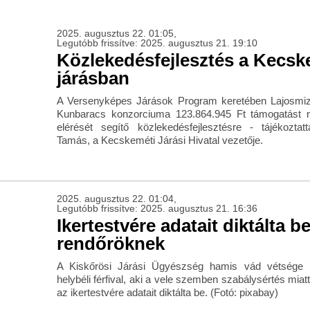
2025. augusztus 22. 01:05,
Legutóbb frissítve: 2025. augusztus 21. 19:10
Közlekedésfejlesztés a Kecsk
járásban
A Versenyképes Járások Program keretében Lajosmiz
Kunbaracs konzorciuma 123.864.945 Ft támogatást n
elérését segítő közlekedésfejlesztésre - tájékoztat
Tamás, a Kecskeméti Járási Hivatal vezetője.
2025. augusztus 22. 01:04,
Legutóbb frissítve: 2025. augusztus 21. 16:36
Ikertestvére adatait diktálta be
rendőröknek
A Kiskőrösi Járási Ügyészség hamis vád vétsége 
helybéli férfival, aki a vele szemben szabálysértés mia
az ikertestvére adatait diktálta be. (Fotó: pixabay)