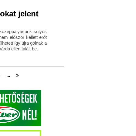
kat jelent
 középpályásunk súlyos
nem először kellett erőt
hetett így újra gólnak a
rda ellen talált be.
0
...
»