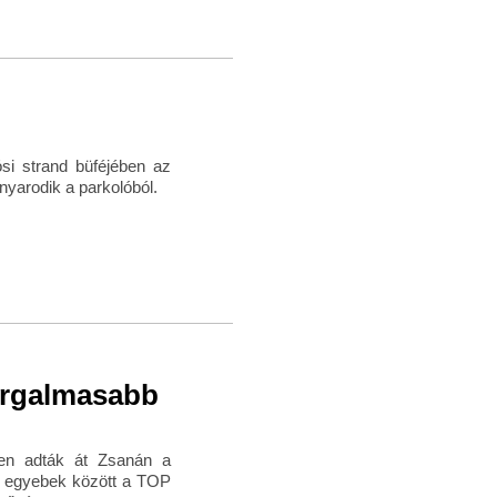
ósi strand büféjében az
nyarodik a parkolóból.
orgalmasabb
ben adták át Zsanán a
a egyebek között a TOP