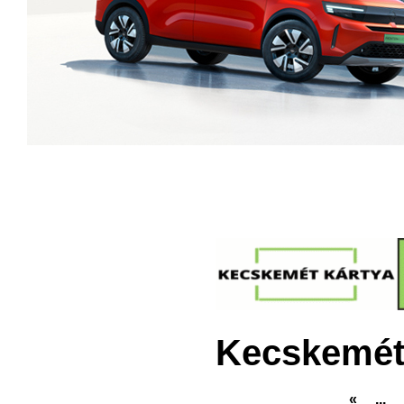
Kecskemét
«
...