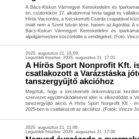
A Bács-Kiskun Vármegyei Kereskedelmi és Iparkamar
én, csütörtökön 17. alkalommal hívta tagjait és vállalk
Hírös Vacsorára, a Kecskeméti Csárda csapatával közös
miatt nem a Szent István térre, hanem az Agórába. A 
Bács-Kiskun Vármegyei Kereskedelmi és Iparkama
alpolgármestere köszöntötte a vendégeket. (Fotó: Vincz
2025. augusztus 21. 15:09,
Legutóbb frissítve: 2025. augusztus 21. 17:01
A Hírös Sport Nonprofit Kft. i
csatlakozott a Varázstáska jó
tanszergyűjtő akcióhoz
Megírtuk, hogy a kecskeméti önkormányzat kezdemé
szervezet együttműködésével idén is elkezdődött a Va
tanszergyűjtő akció. A Hírös Sport Nonprofit Kft -
2025-ben is csatlakozott az akcióhoz. (Fotók: Vincze Jó
2025. augusztus 21. 11:08,
Legutóbb frissítve: 2025. augusztus 21. 17:00