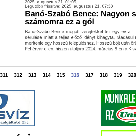
2025. augusztus 21. 01:05,
Legutóbb frissítve: 2025. augusztus 21. 07:38
Banó-Szabó Bence: Nagyon so
számomra ez a gól
Banó-Szabó Bence mögött verejtékkel teli egy év áll,
sérülése miatt a teljes előző idényt kihagyta, ráadásul 
merítenie egy hosszú felépüléshez. Hosszú böjt után örül
Fehérvár ellen, hiszen utoljára 2024. március 9-én a Kisvá
311
312
313
314
315
316
317
318
319
32