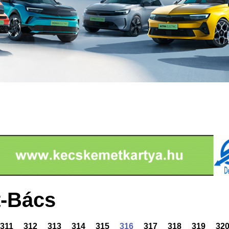
-Bács
311
312
313
314
315
316
317
318
319
32