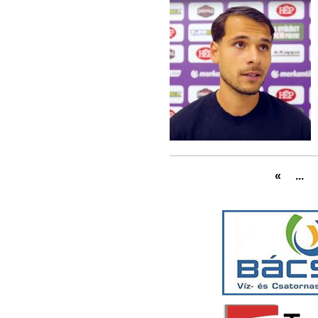
«
...