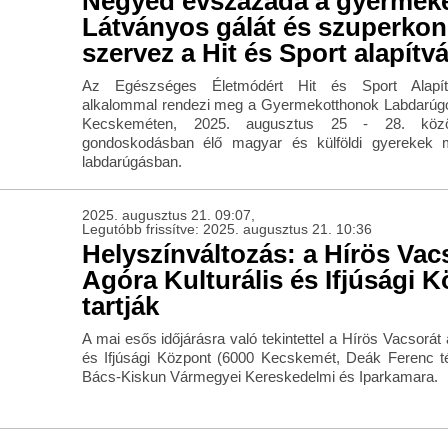
Negyed évszázada a gyermeke
Látványos gálát és szuperkon
szervez a Hit és Sport alapítv
Az Egészséges Életmódért Hit és Sport Alapít
alkalommal rendezi meg a Gyermekotthonok Labdarúg
Kecskeméten, 2025. augusztus 25 - 28. közö
gondoskodásban élő magyar és külföldi gyerekek 
labdarúgásban.
2025. augusztus 21. 09:07,
Legutóbb frissítve: 2025. augusztus 21. 10:36
Helyszínváltozás: a Hírös Vac
Agóra Kulturális és Ifjúsági 
tartják
A mai esős időjárásra való tekintettel a Hírös Vacsorát 
és Ifjúsági Központ (6000 Kecskemét, Deák Ferenc tér
Bács-Kiskun Vármegyei Kereskedelmi és Iparkamara.