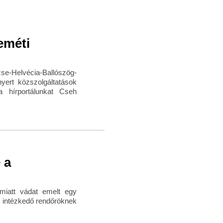
eméti
se-Helvécia-Ballószög-
yert közszolgáltatások
ta hírportálunkat Cseh
 a
miatt vádat emelt egy
tt intézkedő rendőröknek