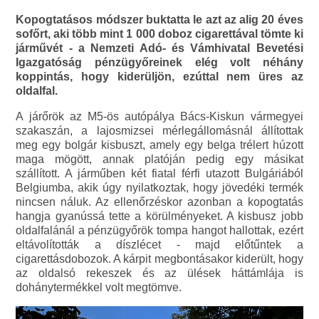
Kopogtatásos módszer buktatta le azt az alig 20 éves
sofőrt, aki több mint 1 000 doboz cigarettával tömte ki
járművét - a Nemzeti Adó- és Vámhivatal Bevetési
Igazgatóság pénzügyőreinek elég volt néhány
koppintás, hogy kiderüljön, ezúttal nem üres az
oldalfal.
A járőrök az M5-ös autópálya Bács-Kiskun vármegyei
szakaszán, a lajosmizsei mérlegállomásnál állítottak
meg egy bolgár kisbuszt, amely egy belga trélert húzott
maga mögött, annak platóján pedig egy másikat
szállított. A járműben két fiatal férfi utazott Bulgáriából
Belgiumba, akik úgy nyilatkoztak, hogy jövedéki termék
nincsen náluk. Az ellenőrzéskor azonban a kopogtatás
hangja gyanússá tette a körülményeket. A kisbusz jobb
oldalfalánál a pénzügyőrök tompa hangot hallottak, ezért
eltávolították a díszlécet - majd előtűntek a
cigarettásdobozok. A kárpit megbontásakor kiderült, hogy
az oldalsó rekeszek és az ülések háttámlája is
dohánytermékkel volt megtömve.