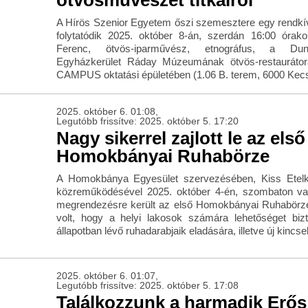
ötvösművészet titkairól
A Hírös Szenior Egyetem őszi szemesztere egy rendkív
folytatódik 2025. október 8-án, szerdán 16:00 órak
Ferenc, ötvös-iparművész, etnográfus, a Dun
Egyházkerület Ráday Múzeumának ötvös-restaurátor
CAMPUS oktatási épületében (1.06 B. terem, 6000 Kecsk
2025. október 6. 01:08,
Legutóbb frissítve: 2025. október 5. 17:20
Nagy sikerrel zajlott le az első
Homokbányai Ruhabörze
A Homokbánya Egyesület szervezésében, Kiss Etel
közreműködésével 2025. október 4-én, szombaton valór
megrendezésre került az első Homokbányai Ruhabörz
volt, hogy a helyi lakosok számára lehetőséget biz
állapotban lévő ruhadarabjaik eladására, illetve új kincs
2025. október 6. 01:07,
Legutóbb frissítve: 2025. október 5. 17:08
Találkozzunk a harmadik Erős