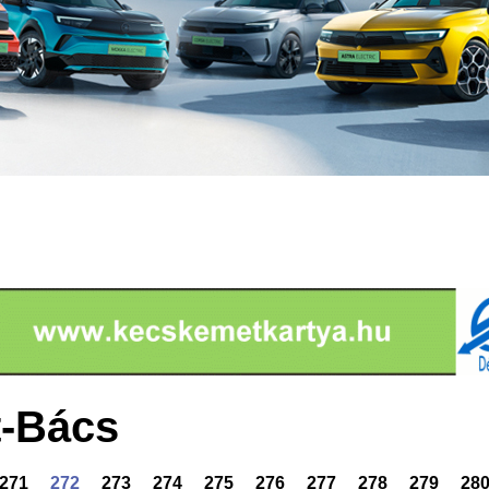
-Bács
271
272
273
274
275
276
277
278
279
28