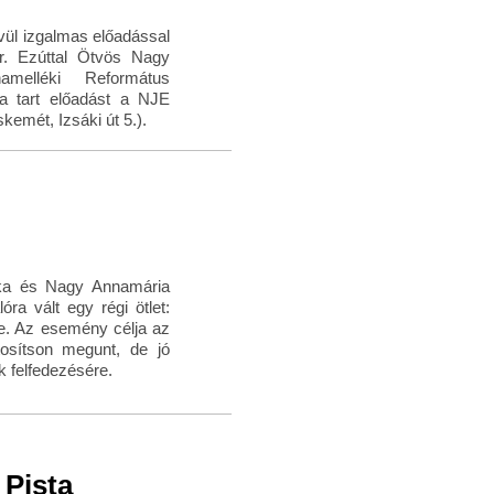
ül izgalmas előadással
or. Ezúttal Ötvös Nagy
amelléki Református
a tart előadást a NJE
emét, Izsáki út 5.).
ka és Nagy Annamária
a vált egy régi ötlet:
e. Az esemény célja az
tosítson megunt, de jó
ek felfedezésére.
 Pista