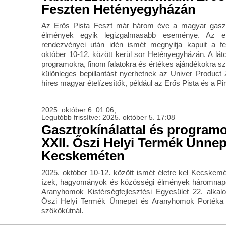
Feszten Hetényegyházán
Az Erős Pista Feszt már három éve a magyar gasz
élmények egyik legizgalmasabb eseménye. Az el
rendezvényei után idén ismét megnyitja kapuit a fe
október 10-12. között kerül sor Hetényegyházán. A lá
programokra, finom falatokra és értékes ajándékokra 
különleges bepillantást nyerhetnek az Univer Product 
híres magyar ételízesítők, például az Erős Pista és a P
2025. október 6. 01:06,
Legutóbb frissítve: 2025. október 5. 17:08
Gasztrokínálattal és programo
XXII. Őszi Helyi Termék Ünne
Kecskeméten
2025. október 10-12. között ismét életre kel Kecskemét
ízek, hagyományok és közösségi élmények háromnapo
Aranyhomok Kistérségfejlesztési Egyesület 22. alk
Őszi Helyi Termék Ünnepet és Aranyhomok Portéka 
szökőkútnál.