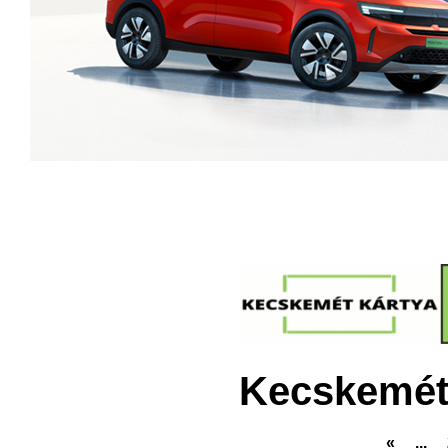
Kecskemét
«
...