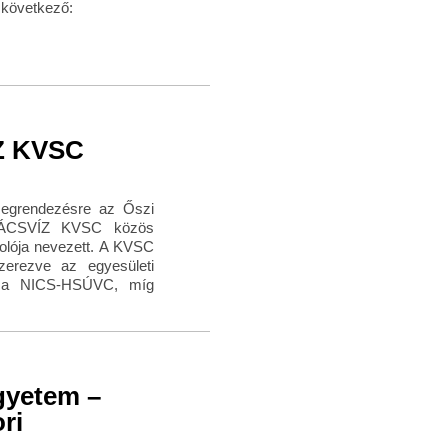
 következő:
ÍZ KVSC
megrendezésre az Őszi
BÁCSVÍZ KVSC közös
olója nevezett. A KVSC
zerezve az egyesületi
k a NICS-HSÚVC, míg
gyetem –
ri