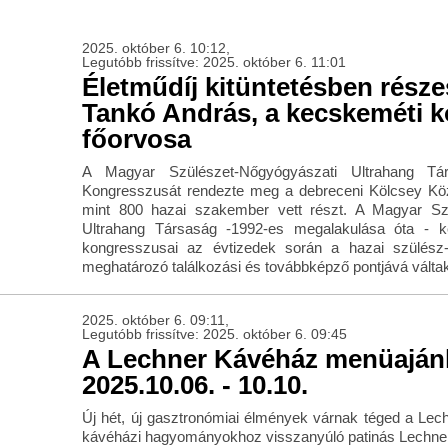
2025. október 6. 10:12,
Legutóbb frissítve: 2025. október 6. 11:01
Életműdíj kitüntetésben részes
Tankó András, a kecskeméti k
főorvosa
A Magyar Szülészet-Nőgyógyászati Ultrahang Tá
Kongresszusát rendezte meg a debreceni Kölcsey Kö
mint 800 hazai szakember vett részt. A Magyar Szü
Ultrahang Társaság -1992-es megalakulása óta - k
kongresszusai az évtizedek során a hazai szülés
meghatározó találkozási és továbbképző pontjává válta
2025. október 6. 09:11,
Legutóbb frissítve: 2025. október 6. 09:45
A Lechner Kávéház menüaján
2025.10.06. - 10.10.
Új hét, új gasztronómiai élmények várnak téged a Lec
kávéházi hagyományokhoz visszanyúló patinás Lechn