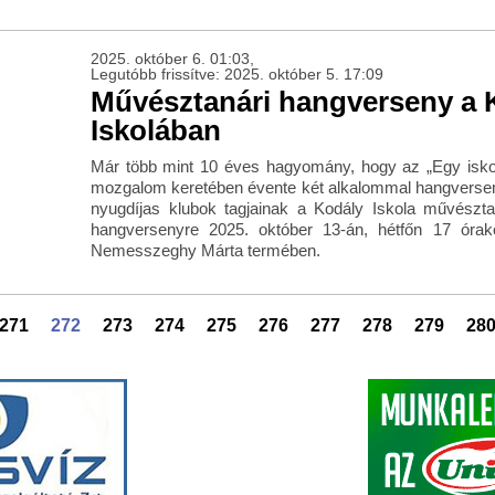
2025. október 6. 01:03,
Legutóbb frissítve: 2025. október 5. 17:09
Művésztanári hangverseny a 
Iskolában
Már több mint 10 éves hagyomány, hogy az „Egy iskol
mozgalom keretében évente két alkalommal hangverse
nyugdíjas klubok tagjainak a Kodály Iskola művészta
hangversenyre 2025. október 13-án, hétfőn 17 órak
Nemesszeghy Márta termében.
271
272
273
274
275
276
277
278
279
28