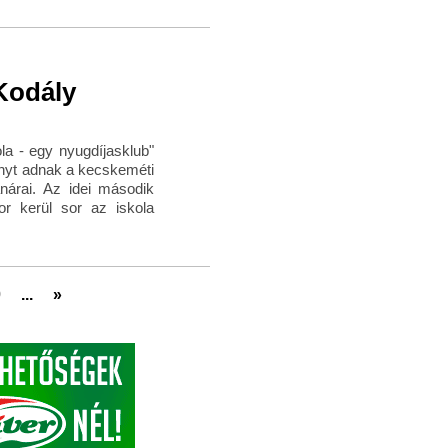
Kodály
a - egy nyugdíjasklub"
nyt adnak a kecskeméti
nárai. Az idei második
or kerül sor az iskola
0
...
»