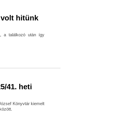
volt hitünk
, a találkozó után így
/41. heti
József Könyvtár kiemelt
között.