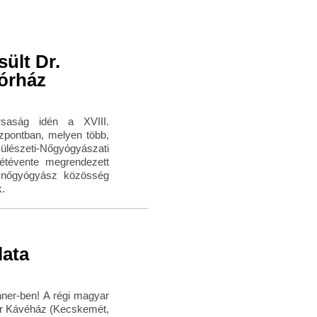
ült Dr.
órház
rsaság idén a XVIII.
zpontban, melyen több,
lészeti-Nőgyógyászati
étévente megrendezett
z-nőgyógyász közösség
k.
lata
hner-ben! A régi magyar
er Kávéház (Kecskemét,