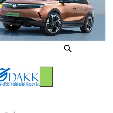
0
...
»