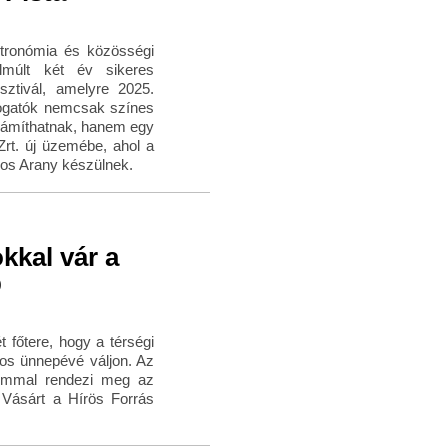
tronómia és közösségi
múlt két év sikeres
sztivál, amelyre 2025.
togatók nemcsak színes
számíthatnak, hanem egy
Zrt. új üzemébe, ahol a
iros Arany készülnek.
kkal vár a
p
 főtere, hogy a térségi
s ünnepévé váljon. Az
alommal rendezi meg az
Vásárt a Hírös Forrás