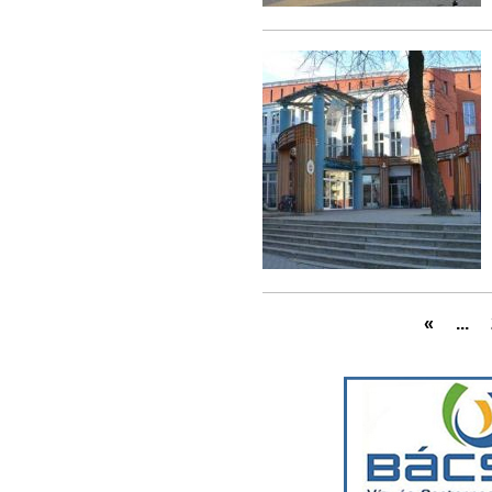
«
...