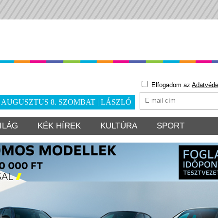
Elfogadom az
Adatvéde
. AUGUSZTUS 8. SZOMBAT | LÁSZLÓ
ILÁG
KÉK HÍREK
KULTÚRA
SPORT