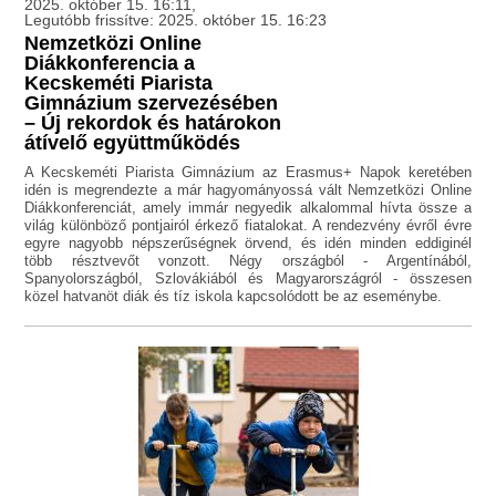
2025. október 15. 16:11,
Legutóbb frissítve: 2025. október 15. 16:23
Nemzetközi Online
Diákkonferencia a
Kecskeméti Piarista
Gimnázium szervezésében
– Új rekordok és határokon
átívelő együttműködés
A Kecskeméti Piarista Gimnázium az Erasmus+ Napok keretében
idén is megrendezte a már hagyományossá vált Nemzetközi Online
Diákkonferenciát, amely immár negyedik alkalommal hívta össze a
világ különböző pontjairól érkező fiatalokat. A rendezvény évről évre
egyre nagyobb népszerűségnek örvend, és idén minden eddiginél
több résztvevőt vonzott. Négy országból - Argentínából,
Spanyolországból, Szlovákiából és Magyarországról - összesen
közel hatvanöt diák és tíz iskola kapcsolódott be az eseménybe.