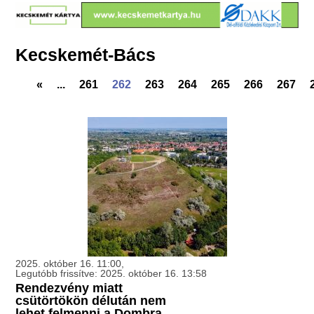
Kecskemét-Bács
«
...
261
262
263
264
265
266
267
2025. október 16. 11:00,
Legutóbb frissítve: 2025. október 16. 13:58
Rendezvény miatt
csütörtökön délután nem
lehet felmenni a Dombra