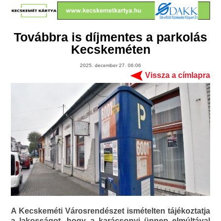
Továbbra is díjmentes a parkolás
Kecskeméten
2025. december 27. 06:06
Vissza a címlapra
A Kecskeméti Városrendészet ismételten tájékoztatja
a lakosságot, hogy a karácsonyi ünnep elmúltával