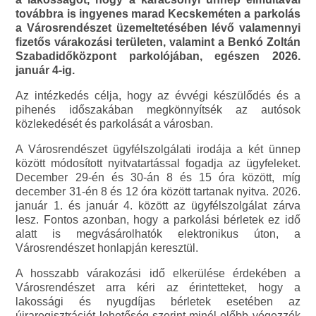
továbbra is ingyenes marad Kecskeméten a parkolás
a Városrendészet üzemeltetésében lévő valamennyi
fizetős várakozási területen, valamint a Benkó Zoltán
Szabadidőközpont parkolójában, egészen 2026.
január 4-ig.
Az intézkedés célja, hogy az évvégi készülődés és a
pihenés időszakában megkönnyítsék az autósok
közlekedését és parkolását a városban.
A Városrendészet ügyfélszolgálati irodája a két ünnep
között módosított nyitvatartással fogadja az ügyfeleket.
December 29-én és 30-án 8 és 15 óra között, míg
december 31-én 8 és 12 óra között tartanak nyitva. 2026.
január 1. és január 4. között az ügyfélszolgálat zárva
lesz. Fontos azonban, hogy a parkolási bérletek ez idő
alatt is megvásárolhatók elektronikus úton, a
Városrendészet honlapján keresztül.
A hosszabb várakozási idő elkerülése érdekében a
Városrendészet arra kéri az érintetteket, hogy a
lakossági és nyugdíjas bérletek esetében az
újraregisztrációt lehetőség szerint minél előbb végezzék