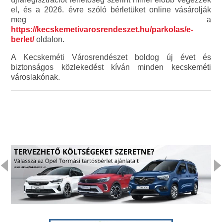
el, és a 2026. évre szóló bérletüket online vásárolják
meg a
https://kecskemetivarosrendeszet.hu/parkolas/e-
berlet/
oldalon.
A Kecskeméti Városrendészet boldog új évet és
biztonságos közlekedést kíván minden kecskeméti
városlakónak.