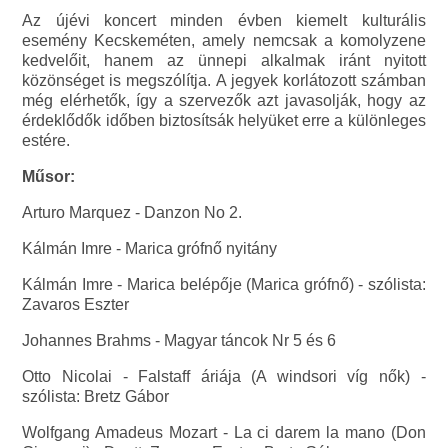
Az újévi koncert minden évben kiemelt kulturális
esemény Kecskeméten, amely nemcsak a komolyzene
kedvelőit, hanem az ünnepi alkalmak iránt nyitott
közönséget is megszólítja. A jegyek korlátozott számban
még elérhetők, így a szervezők azt javasolják, hogy az
érdeklődők időben biztosítsák helyüket erre a különleges
estére.
Műsor:
Arturo Marquez - Danzon No 2.
Kálmán Imre - Marica grófnő nyitány
Kálmán Imre - Marica belépője (Marica grófnő) - szólista:
Zavaros Eszter
Johannes Brahms - Magyar táncok Nr 5 és 6
Otto Nicolai - Falstaff áriája (A windsori víg nők) -
szólista: Bretz Gábor
Wolfgang Amadeus Mozart - La ci darem la mano (Don