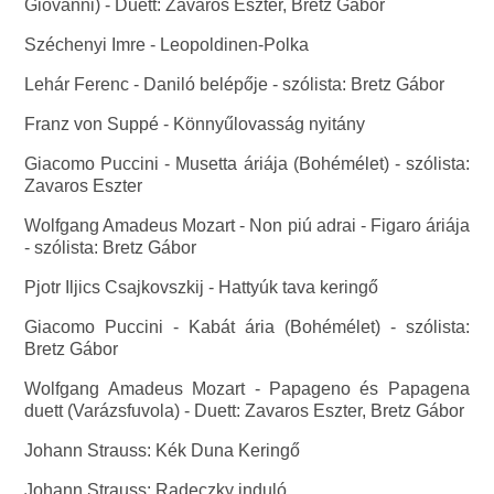
Giovanni) - Duett: Zavaros Eszter, Bretz Gábor
Széchenyi Imre - Leopoldinen-Polka
Lehár Ferenc - Daniló belépője - szólista: Bretz Gábor
Franz von Suppé - Könnyűlovasság nyitány
Giacomo Puccini - Musetta áriája (Bohémélet) - szólista:
Zavaros Eszter
Wolfgang Amadeus Mozart - Non piú adrai - Figaro áriája
- szólista: Bretz Gábor
Pjotr Iljics Csajkovszkij - Hattyúk tava keringő
Giacomo Puccini - Kabát ária (Bohémélet) - szólista:
Bretz Gábor
Wolfgang Amadeus Mozart - Papageno és Papagena
duett (Varázsfuvola) - Duett: Zavaros Eszter, Bretz Gábor
Johann Strauss: Kék Duna Keringő
Johann Strauss: Radeczky induló