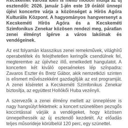
Kecskemét városa idén is méltó módon indítja az új
esztendőt: 2026. január 1-jén este 19 órától ünnepi
újévi koncertre várja a közönséget a Hírös Agóra
Kulturális Központ. A hagyományos hangversenyt a
Kecskeméti Hírös Agóra és a Kecskeméti
Szimfonikus Zenekar közösen rendezi meg, páratlan
zenei élményt ígérve a város lakóinak és
vendégeinek.
Az est folyamán klasszikus zenei remekművek, világhírű
operabetétek és felejthetetlen keringők csendülnek fel,
megteremtve az újévhez illő, emelkedett hangulatot. A
koncerten két kiváló operaénekes lép színpadra:
Zavaros Eszter és Bretz Gábor, akik nemzetközi szinten
is elismert művészekként gazdagítják az est programját.
A zenei kíséretet a Kecskeméti Szimfonikus Zenekar
biztosítja, az együttest Hollókői Huba vezényli.
A szervezők a zenei élmény mellett az ünneplésre is
nagy hangsúlyt fektetnek: a koncert szünetében pezsgős
koccintással várják a vendégeket, hogy közösen
ünnepelhessék az új esztendő kezdetét. Az előadás
teljes műsorideje körülbelül 120 perc, egy szünettel.