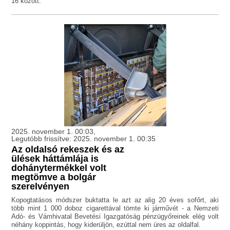
16 között.
2025. november 1. 00:03,
Legutóbb frissítve: 2025. november 1. 00:35
Az oldalsó rekeszek és az
ülések háttámlája is
dohánytermékkel volt
megtömve a bolgár
szerelvényen
Kopogtatásos módszer buktatta le azt az alig 20 éves sofőrt, aki
több mint 1 000 doboz cigarettával tömte ki járművét - a Nemzeti
Adó- és Vámhivatal Bevetési Igazgatóság pénzügyőreinek elég volt
néhány koppintás, hogy kiderüljön, ezúttal nem üres az oldalfal.