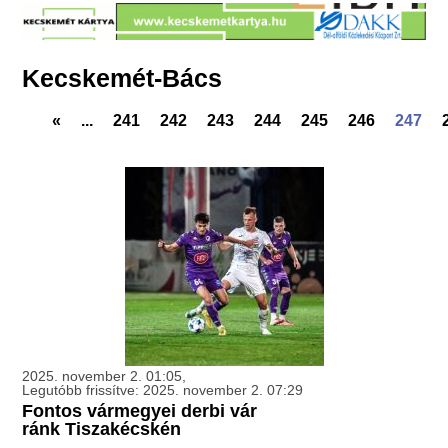
Kecskemét-Bács
«
...
241
242
243
244
245
246
247
2025. november 2. 01:05,
Legutóbb frissítve: 2025. november 2. 07:29
Fontos vármegyei derbi vár
ránk Tiszakécskén