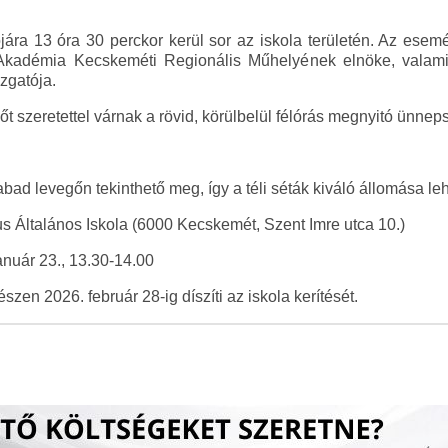
ójára 13 óra 30 perckor kerül sor az iskola területén. Az es
Akadémia Kecskeméti Regionális Műhelyének elnöke, valami
zgatója.
 szeretettel várnak a rövid, körülbelül félórás megnyitó ünnep
bad levegőn tekinthető meg, így a téli séták kiváló állomása leh
s Általános Iskola (6000 Kecskemét, Szent Imre utca 10.)
nuár 23., 13.30-14.00
észen 2026. február 28-ig díszíti az iskola kerítését.