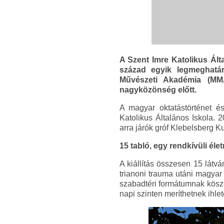
A Szent Imre Katolikus Álta
század egyik legmeghatár
Művészeti Akadémia (MMA
nagyközönség előtt.
A magyar oktatástörténet é
Katolikus Általános Iskola. 
arra járók gróf Klebelsberg K
15 tabló, egy rendkívüli éle
A kiállítás összesen 15 látv
trianoni trauma utáni magyar 
szabadtéri formátumnak köszö
napi szinten meríthetnek ihle