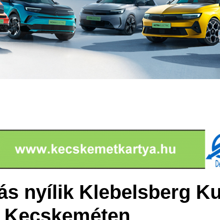
tás nyílik Klebelsberg K
re Kecskeméten