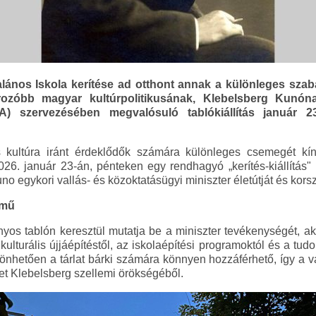
lános Iskola kerítése ad otthont annak a különleges szaba
ozóbb magyar kultúrpolitikusának, Klebelsberg Kunóna
) szervezésében megvalósuló tablókiállítás január 2
s kultúra iránt érdeklődők számára különleges csemegét kí
2026. január 23-án, pénteken egy rendhagyó „kerítés-kiállítás
uno egykori vallás- és közoktatásügyi miniszter életútját és ko
tmű
ányos tablón keresztül mutatja be a miniszter tevékenységét, ak
kulturális újjáépítéstől, az iskolaépítési programoktól és a tudo
nhetően a tárlat bárki számára könnyen hozzáférhető, így a vá
tet Klebelsberg szellemi örökségéből.