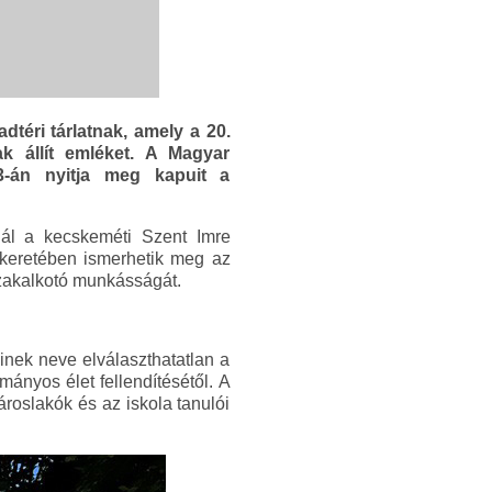
dtéri tárlatnak, amely a 20.
k állít emléket. A Magyar
3-án nyitja meg kapuit a
nál a kecskeméti Szent Imre
" keretében ismerhetik meg az
rszakalkotó munkásságát.
inek neve elválaszthatatlan a
mányos élet fellendítésétől. A
roslakók és az iskola tanulói