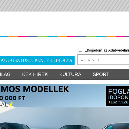
Elfogadom az
Adatvédelmi
. AUGUSZTUS 7. PÉNTEK | IBOLYA
ILÁG
KÉK HÍREK
KULTÚRA
SPORT