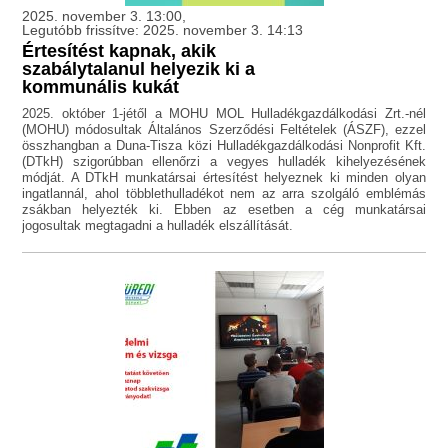
2025. november 3. 13:00,
Legutóbb frissítve: 2025. november 3. 14:13
Értesítést kapnak, akik
szabálytalanul helyezik ki a
kommunális kukát
2025. október 1-jétől a MOHU MOL Hulladékgazdálkodási Zrt.-nél
(MOHU) módosultak Általános Szerződési Feltételek (ÁSZF), ezzel
összhangban a Duna-Tisza közi Hulladékgazdálkodási Nonprofit Kft.
(DTkH) szigorúbban ellenőrzi a vegyes hulladék kihelyezésének
módját. A DTkH munkatársai értesítést helyeznek ki minden olyan
ingatlannál, ahol többlethulladékot nem az arra szolgáló emblémás
zsákban helyezték ki. Ebben az esetben a cég munkatársai
jogosultak megtagadni a hulladék elszállítását.