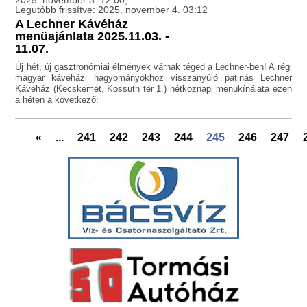
2025. november 3. 12:00,
Legutóbb frissítve: 2025. november 4. 03:12
A Lechner Kávéház
menüajánlata 2025.11.03. -
11.07.
Új hét, új gasztronómiai élmények várnak téged a Lechner-ben! A régi
magyar kávéházi hagyományokhoz visszanyúló patinás Lechner
Kávéház (Kecskemét, Kossuth tér 1.) hétköznapi menükínálata ezen
a héten a következő:
«
...
241
242
243
244
245
246
247