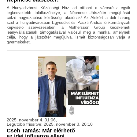
A Hunyadivárosi Közösségi Ház ad otthont a városrész egyik
legkedveltebb találkozóhelye, a Népmese Játszótér megújítását
célzó nagyszabású közösségi akciónak! Az Akikért a déli harang
szól a Hunyadivárosban Egyesület és Pászti András önkormányzati
képviselő szervezésében, a Mothersson Group kecskeméti
leányvállalatának támogatásával valósul meg a munka, amelynek
célja, hogy a játszótér megújulva, ismét biztonságosan várja a
gyermekeket.
2025. november 4. 01:06,
Legutóbb frissítve: 2025. november 3. 20:10
Cseh Tamás: Már elérhető
az idei influenza elleni