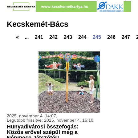
Kecskemét-Bács
«
...
241
242
243
244
245
246
247
2025. november 4. 14:07,
Legutóbb frissítve: 2025. november 4. 16:10
Hunyadivárosi összefogás:
Közös erővel szépül meg a
Népmese Játszótér!